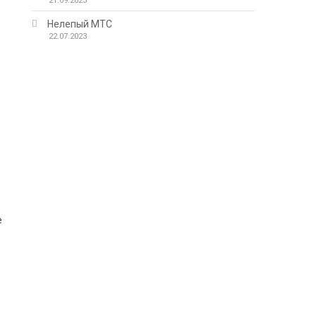
21.09.2023
Нелепый МТС
22.07.2023
е