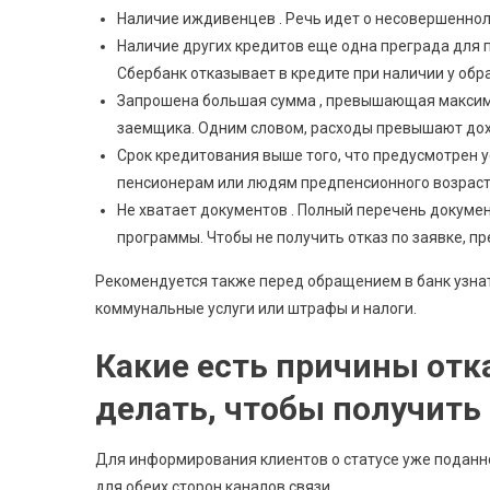
Наличие иждивенцев . Речь идет о несовершенноле
Наличие других кредитов еще одна преграда для 
Сбербанк отказывает в кредите при наличии у обр
Запрошена большая сумма , превышающая максим
заемщика. Одним словом, расходы превышают до
Срок кредитования выше того, что предусмотрен у
пенсионерам или людям предпенсионного возраст
Не хватает документов . Полный перечень докумен
программы. Чтобы не получить отказ по заявке, п
Рекомендуется также перед обращением в банк узна
коммунальные услуги или штрафы и налоги.
Какие есть причины отка
делать, чтобы получить 
Для информирования клиентов о статусе уже поданн
для обеих сторон каналов связи.