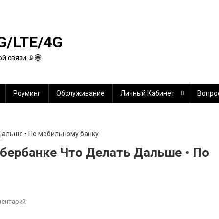
G/LTE/4G
й связи 📡🌐
Роуминг
Обслуживание
Личный Кабинет
Вопро
Сбербанке Что Делать Дальше • По
К
ментарий
Если