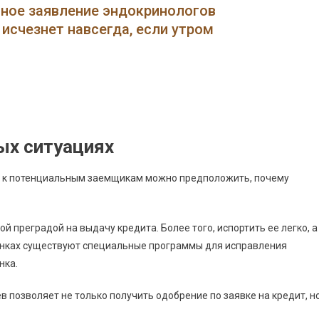
Отказали
нное заявление эндокринологов
В
исчезнет навсегда, если утром
Кредите
В
Сбербанке
Что
Делать
Дальше
•
ых ситуациях
По
Мобильному
 к потенциальным заемщикам можно предположить, почему
Банку
й преградой на выдачу кредита. Более того, испортить ее легко, а
банках существуют специальные программы для исправления
нка.
ев позволяет не только получить одобрение по заявке на кредит, н