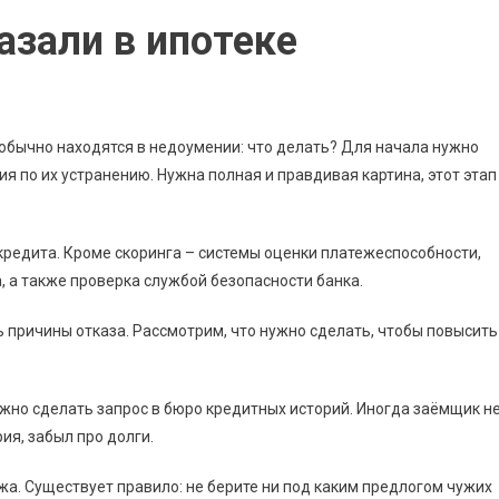
азали в ипотеке
 обычно находятся в недоумении: что делать? Для начала нужно
я по их устранению. Нужна полная и правдивая картина, этот этап
кредита. Кроме скоринга – системы оценки платежеспособности,
, а также проверка службой безопасности банка.
ь причины отказа. Рассмотрим, что нужно сделать, чтобы повысить
жно сделать запрос в бюро кредитных историй. Иногда заёмщик н
ия, забыл про долги.
а. Существует правило: не берите ни под каким предлогом чужих