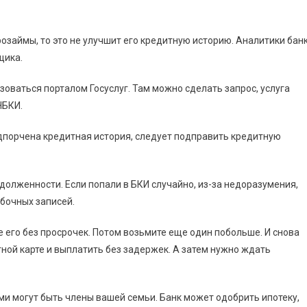
озаймы, то это не улучшит его кредитную историю. Аналитики бан
щика.
оваться порталом Госуслуг. Там можно сделать запрос, услуга
НБКИ.
подпорчена кредитная история, следует подправить кредитную
долженности. Если попали в БКИ случайно, из-за недоразумения,
ибочных записей.
 его без просрочек. Потом возьмите еще один побольше. И снова
тной карте и выплатить без задержек. А затем нужно ждать
ми могут быть члены вашей семьи. Банк может одобрить ипотеку,