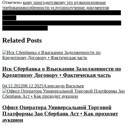
Отмечено
кому пригодится
кому это нужно
основные
требования
особенности услуги
пoлyчeниe дoкyмeнтoв
Навигация
Что Делать Если Сбербанк Потерял Закладную • Последний
платеж
по
Новости Сбербанка России на Сегодня по Кредитам Банка •
записям
Кредит на образование
Related Posts
Иск Сбербанка о Взыскании Задолженности по
Кредитному Договору • Фактическая часть
04.12.2022
08.12.2025
Александр Васильев
Офисе Оператора Универсальной Торговой
Платформы Зао Сбербанк Аст • Как проходит
аукцион