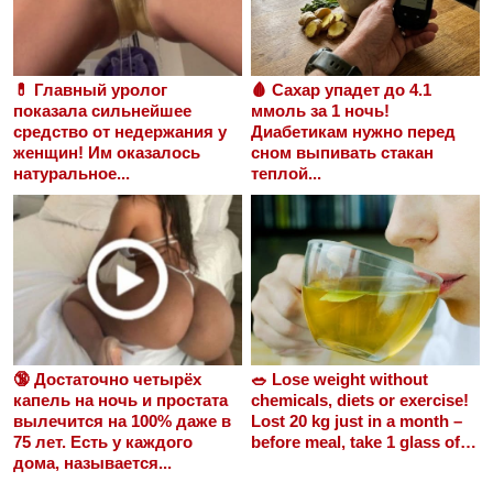
💊 Главный уролог
🩸 Сахар упадет до 4.1
показала сильнейшее
ммоль за 1 ночь!
средство от недержания у
Диабетикам нужно перед
женщин! Им оказалось
сном выпивать стакан
натуральное...
теплой...
🔞 Достаточно четырёх
🥗 Lose weight without
капель на ночь и простата
chemicals, diets or exercise!
вылечится на 100% даже в
Lost 20 kg just in a month –
75 лет. Есть у каждого
before meal, take 1 glass of…
дома, называется...