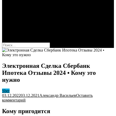
Сбербанк
Оформить карту Сбера
Взять кредит
Комиссии за переводы
Вклады для физ и юрлиц
Вопросы и ответы
Форум
кнопка режима сайта
Найти:
Электронная Сделка Сбербанк
Ипотека Отзывы 2024 • Кому это
нужно
Sber
03.12.2022
03.12.2021
Александр Васильев
Оставить
к
комментарий
Электронная
Сделка
Кому пригодится
Сбербанк