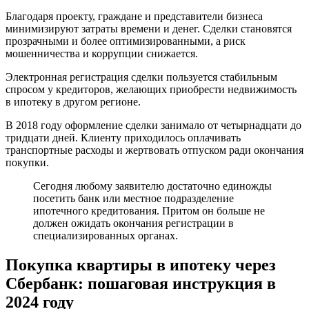
Ипотека
Благодаря проекту, граждане и представители бизнеса
Отзывы
минимизируют затраты времени и денег. Сделки становятся
2024
прозрачными и более оптимизированными, а риск
•
мошенничества и коррупции снижается.
Кому
это
Электронная регистрация сделки пользуется стабильным
нужно
спросом у кредиторов, желающих приобрести недвижимость
в ипотеку в другом регионе.
В 2018 году оформление сделки занимало от четырнадцати до
тридцати дней. Клиенту приходилось оплачивать
транспортные расходы и жертвовать отпуском ради окончания
покупки.
Сегодня любому заявителю достаточно единожды
посетить банк или местное подразделение
ипотечного кредитования. Притом он больше не
должен ожидать окончания регистрации в
специализированных органах.
Покупка квартиры в ипотеку через
Сбербанк: пошаговая инструкция в
2024 году