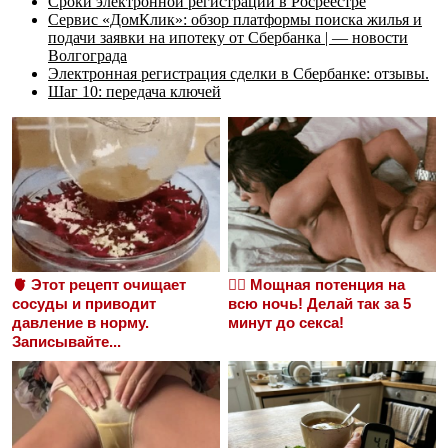
Cpoки элeктpoннoй peгиcтpaции в Pocpeecтpe
Сервис «ДомКлик»: обзор платформы поиска жилья и
подачи заявки на ипотеку от Сбербанка | — новости
Волгограда
Электронная регистрация сделки в Сбербанке: отзывы.
Шаг 10: передача ключей
🫀 Этот рецепт очищает
❤️‍🔥 Мощная потенция на
сосуды и приводит
всю ночь! Делай так за 5
давление в норму.
минут до секса!
Записывайте...