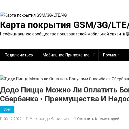
Перейти
к
содержимому
Карта покрытия GSM/3G/LTE
Неофициальное сообщество пользователей мобильной связи 📡
Подключиться
Мобильное Приложение
Роуминг
Додо Пицца Можно Ли Оплатить Бо
Сбербанка • Преимущества И Недо
Sber
Александр Васильев
К
03.12.2022
Оставить Комментарий
Додо