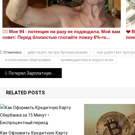
❤️‍🔥 Мне 94 - потенция ни разу не подводила. Мой вам
❤️ 
совет: Перед близостью глотайте ложку 6%-го...
пон
Отмечено
действует ли при бронировании
как работает прогр
отключение сберпрайма
преимущества и недостатки
Навигация
Потерял Зарплатную Карту Сбербанка Что Делать Как Восстановить • Вы обнаружили что карты нет
по
RELATED POSTS
записям
Как Оформить Кредитную Карту