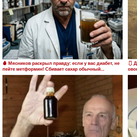
🩸 Мясников раскрыл правду: если у вас диабет, не
🩱 
пейте метформин! Сбивает сахар обычный...
ово