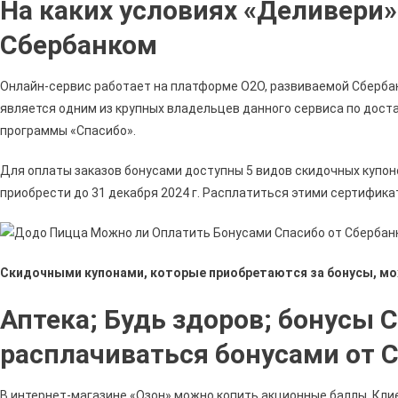
На каких условиях «Деливери»
Пицц
Мож
Сбербанком
Ли
Опла
Онлайн-сервис работает на платформе O2O, развиваемой Сбербанк
Бону
является одним из крупных владельцев данного сервиса по доста
Спас
программы «Спасибо».
От
Сбер
Для оплаты заказов бонусами доступны 5 видов скидочных купонов:
•
приобрести до 31 декабря 2024 г. Расплатиться этими сертифика
Преи
И
Недо
Скидочными купонами, которые приобретаются за бонусы, мо
Аптека; Будь здоров; бонусы С
расплачиваться бонусами от 
В интернет-магазине «Озон» можно копить акционные баллы. Клие