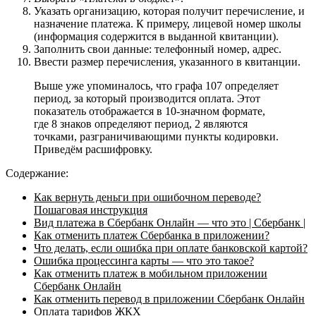
Указать организацию, которая получит перечисление, и
назначение платежа. К примеру, лицевой номер школы
(информация содержится в выданной квитанции).
Заполнить свои данные: телефонный номер, адрес.
Ввести размер перечисления, указанного в квитанции.
Выше уже упоминалось, что графа 107 определяет
период, за который производится оплата. Этот
показатель отображается в 10-значном формате,
где 8 знаков определяют период, 2 являются
точками, разграничивающими пункты кодировки.
Приведём расшифровку.
Содержание:
Как вернуть деньги при ошибочном переводе?
Пошаговая инструкция
Вид платежа в Сбербанк Онлайн — что это | Сбербанк |
Как отменить платеж Сбербанка в приложении?
Что делать, если ошибка при оплате банковской картой?
Ошибка процессинга карты — что это такое?
Как отменить платеж в мобильном приложении
Сбербанк Онлайн
Как отменить перевод в приложении Сбербанк Онлайн
Оплата тарифов ЖКХ