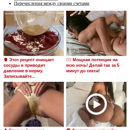
Перечисления между своими счетами
🫀 Этот рецепт очищает
❤️‍🔥 Мощная потенция на
сосуды и приводит
всю ночь! Делай так за 5
давление в норму.
минут до секса!
Записывайте...