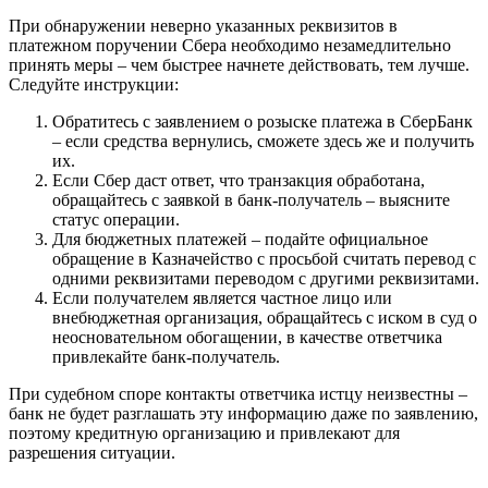
в
Сбербанке
При обнаружении неверно указанных реквизитов в
•
платежном поручении Сбера необходимо незамедлительно
Статус
принять меры – чем быстрее начнете действовать, тем лучше.
плательщика
Следуйте инструкции:
Обратитесь с заявлением о розыске платежа в СберБанк
– если средства вернулись, сможете здесь же и получить
их.
Если Сбер даст ответ, что транзакция обработана,
обращайтесь с заявкой в банк-получатель – выясните
статус операции.
Для бюджетных платежей – подайте официальное
обращение в Казначейство с просьбой считать перевод с
одними реквизитами переводом с другими реквизитами.
Если получателем является частное лицо или
внебюджетная организация, обращайтесь с иском в суд о
неосновательном обогащении, в качестве ответчика
привлекайте банк-получатель.
При судебном споре контакты ответчика истцу неизвестны –
банк не будет разглашать эту информацию даже по заявлению,
поэтому кредитную организацию и привлекают для
разрешения ситуации.