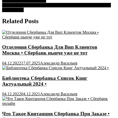
Мобильное приложение
по
Опрос от Сбербанка Спасибо за Деньги Отзывы • Кому и за
записям
что спасибо
Related Posts
Отделения Сбербанка Для Вип Клиентов
Москва • Сбербанк нынче уже не тот
04.12.2022
17.07.2025
Александр Васильев
Библиотека Сбербанка Список Книг
Актуальный 2024 •
04.12.2022
04.12.2021
Александр Васильев
Что Такое Квитанция Сбербанка При Заказе •