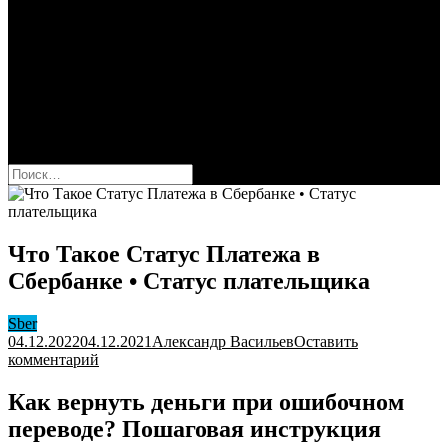
Сбербанк
Оформить карту Сбера
Взять кредит
Комиссии за переводы
Вклады для физ и юрлиц
Вопросы и ответы
Форум
кнопка режима сайта
Найти:
Что Такое Статус Платежа в
Сбербанке • Статус плательщика
Sber
04.12.2022
04.12.2021
Александр Васильев
Оставить
к
комментарий
Что
Такое
Как вернуть деньги при ошибочном
Статус
переводе? Пошаговая инструкция
Платежа