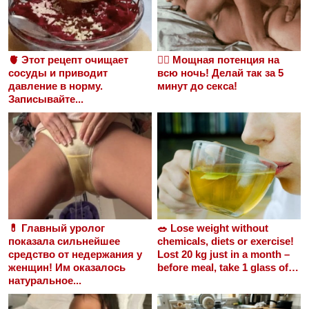
🫀 Этот рецепт очищает
❤️‍🔥 Мощная потенция на
сосуды и приводит
всю ночь! Делай так за 5
давление в норму.
минут до секса!
Записывайте...
💊 Главный уролог
🥗 Lose weight without
показала сильнейшее
chemicals, diets or exercise!
средство от недержания у
Lost 20 kg just in a month –
женщин! Им оказалось
before meal, take 1 glass of…
натуральное...