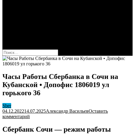
Сбербанк
Оформить карту Сбера
Взять кредит
Комиссии за переводы
Вклады для физ и юрлиц
Вопросы и ответы
Форум
кнопка режима сайта
Найти:
Часы Работы Сбербанка в Сочи на
Кубанской • Допофис 1806019 ул
горького 36
Sber
04.12.2022
14.07.2025
Александр Васильев
Оставить
к
комментарий
Часы
Работы
Сбербанк Сочи — режим работы
Сбербанка