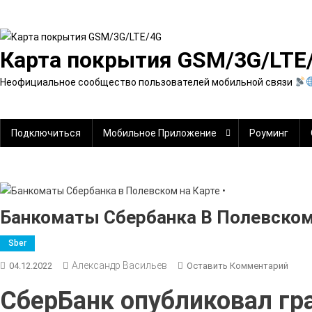
Перейти
к
содержимому
Карта покрытия GSM/3G/LTE
Неофициальное сообщество пользователей мобильной связи
Подключиться
Мобильное Приложение
Роуминг
Банкоматы Сбербанка В Полевском 
Sber
Александр Васильев
К
04.12.2022
Оставить Комментарий
Банк
СберБанк опубликовал гр
Сбер