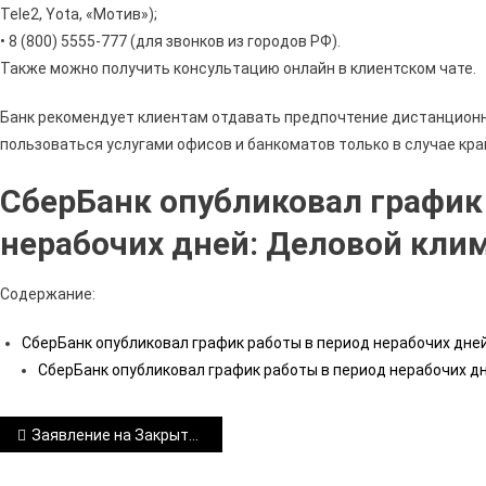
Tele2, Yota, «Мотив»);
• 8 (800) 5555-777 (для звонков из городов РФ).
Также можно получить консультацию онлайн в клиентском чате.
Банк рекомендует клиентам отдавать предпочтение дистанцион
пользоваться услугами офисов и банкоматов только в случае кр
СберБанк опубликовал график
нерабочих дней: Деловой клим
Содержание:
СберБанк опубликовал график работы в период нерабочих дне
СберБанк опубликовал график работы в период нерабочих дн
Навигация
Заявление на Закрытие Карты Сбербанк Бизнес • Воспользоваться сбербанк-онлайн
по