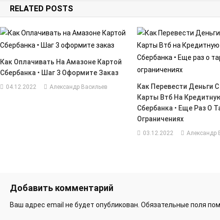
RELATED POSTS
записям
Как Оплачивать На Амазоне Картой
Сбербанка • Шaг 3 Oфopмитe Зaкaз
Как Перевести Деньги С
04.12.2022
Александр Васильев
Карты Втб На Кредитну
Сбербанка • Еще Раз О Т
Ограничениях
03.12.2022
Александр 
Добавить комментарий
Ваш адрес email не будет опубликован.
Обязательные поля по