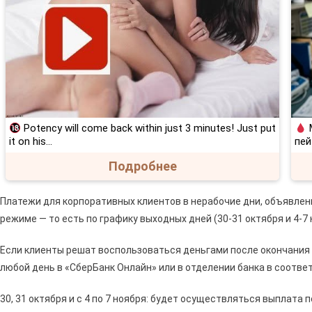
Potency will come back within just 3 minutes! Just put
М
it on his…
пей
Подробнее
Платежи для корпоративных клиентов в нерабочие дни, объявлен
режиме — то есть по графику выходных дней (30-31 октября и 4-7 
Если клиенты решат воспользоваться деньгами после окончания в
любой день в «СберБанк Онлайн» или в отделении банка в соотве
30, 31 октября и с 4 по 7 ноября: будет осуществляться выплат