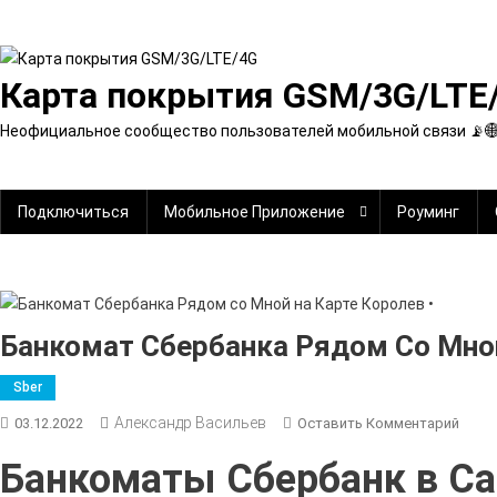
Перейти
к
содержимому
Карта покрытия GSM/3G/LTE
Неофициальное сообщество пользователей мобильной связи 📡
Подключиться
Мобильное Приложение
Роуминг
Банкомат Сбербанка Рядом Со Мной
Sber
Александр Васильев
К
03.12.2022
Оставить Комментарий
Банк
Банкоматы Сбербанк в Са
Сбер