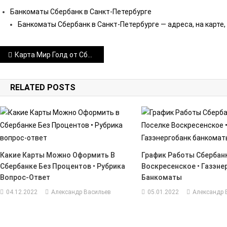
Банкоматы Сбербанк в Санкт-Петербурге
Банкоматы Сбербанк в Санкт-Петербурге — адреса, на карте
Навигация
Карта Мир Голд от Сбербанка Зарплатная Сколько Можно Снять Наличных в День • Условия получения
по
RELATED POSTS
записям
Какие Карты Можно Оформить В
График Работы Сбербан
Сбербанке Без Процентов • Рубрика
Воскресенское • Газэне
Вопрос-Ответ
Банкоматы
04.12.2022
Александр Васильев
05.01.2022
Александр 