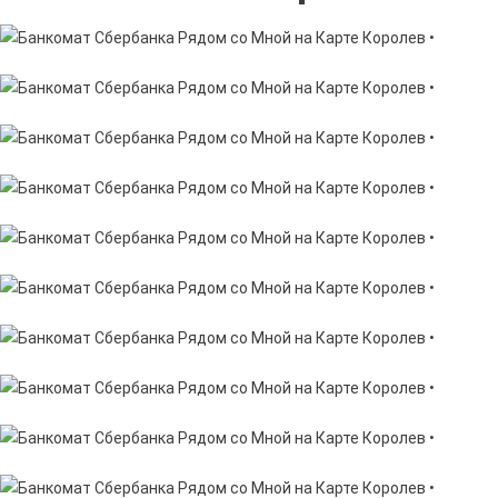
Рядо
Со
Мной
На
Карте
Коро
•