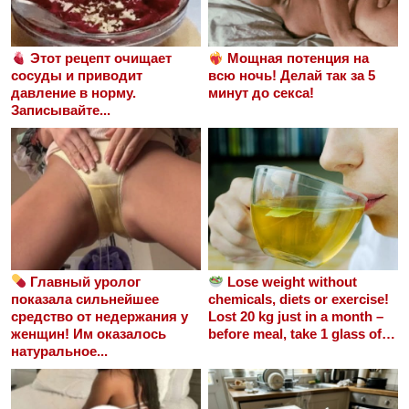
Этот рецепт очищает
Мощная потенция на
сосуды и приводит
всю ночь! Делай так за 5
давление в норму.
минут до секса!
Записывайте...
Главный уролог
Lose weight without
показала сильнейшее
chemicals, diets or exercise!
средство от недержания у
Lost 20 kg just in a month –
женщин! Им оказалось
before meal, take 1 glass of…
натуральное...