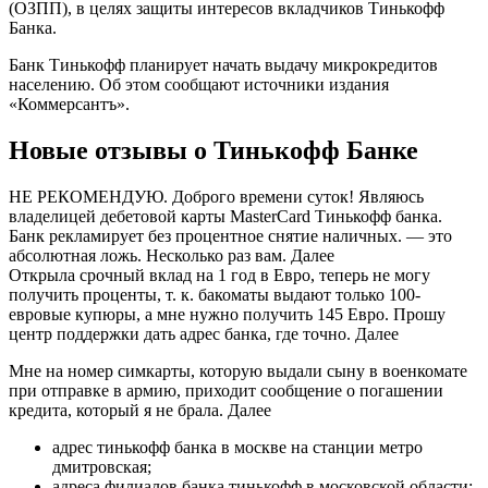
(ОЗПП), в целях защиты интересов вкладчиков Тинькофф
Банка.
Банк Тинькофф планирует начать выдачу микрокредитов
населению. Об этом сообщают источники издания
«Коммерсантъ».
Новые отзывы о Тинькофф Банке
НЕ РЕКОМЕНДУЮ. Доброго времени суток! Являюсь
владелицей дебетовой карты MasterCard Тинькофф банка.
Банк рекламирует без процентное снятие наличных. — это
абсолютная ложь. Несколько раз вам. Далее
Открыла срочный вклад на 1 год в Евро, теперь не могу
получить проценты, т. к. бакоматы выдают только 100-
евровые купюры, а мне нужно получить 145 Евро. Прошу
центр поддержки дать адрес банка, где точно. Далее
Мне на номер симкарты, которую выдали сыну в военкомате
при отправке в армию, приходит сообщение о погашении
кредита, который я не брала. Далее
адрес тинькофф банка в москве на станции метро
дмитровская;
адреса филиалов банка тинькофф в московской области;