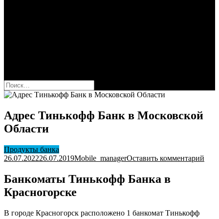
Сбербанк
Оформить карту Сбера
Взять кредит
Комиссии за переводы
Вклады для физ и юрлиц
Вопросы и ответы
Форум
кнопка режима сайта
Найти:
Адрес Тинькофф Банк в Московской
Области
Продукты банка
к
26.07.2022
26.07.2019
Mobile_manager
Оставить комментарий
Адр
Тин
Банкоматы Тинькофф Банка в
Бан
Красногорске
в
Мос
Обл
В городе Красногорск расположено 1 банкомат Тинькофф