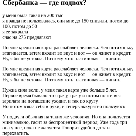
Сбербанка — где подвох?
Сбербанка
Что
Это
у меня была такая на 200 тыс
Такое
я правда не пользовалась, они мне до 150 снизили, потом до
Отзывы
100, потом до 50
•
я ее закрыла
Пополнение
счас на 275 предлагают
карты
По мне кредитная карта расслабляет человека. Чел потихоньку
втягивается, затем входит во вкус и вот — он живет в кредит.
Ну, я бы не устояла. Поэтому хоть платиновая — нинать.
По мне кредитная карта расслабляет человека. Чел потихоньку
втягивается, затем входит во вкус и вот — он живет в кредит.
Ну, я бы не устояла. Поэтому хоть платиновая — нинать.
Нужна сила воли, у меня такая карта уже больше 5 лет.
Первое время бывало что трачу, трачу и потом почти вся
зарплата на погашение уходит, и так по кругу.
Но потом взяла себя в руки, и теперь аккуратно пользуюсь
У подруги обычная на таких же условиях. Но она пользуется
минимально, гасит за беспроцентный период. Уже года три
она у нее, пока не жалуется. Говорит удобно до з/пл
перехватить.