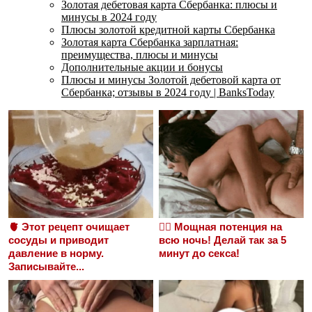
Золотая дебетовая карта Сбербанка: плюсы и
минусы в 2024 году
Плюсы золотой кредитной карты Сбербанка
Золотая карта Сбербанка зарплатная:
преимущества, плюсы и минусы
Дополнительные акции и бонусы
Плюсы и минусы Золотой дебетовой карта от
Сбербанка; отзывы в 2024 году | BanksToday
🫀 Этот рецепт очищает
❤️‍🔥 Мощная потенция на
сосуды и приводит
всю ночь! Делай так за 5
давление в норму.
минут до секса!
Записывайте...