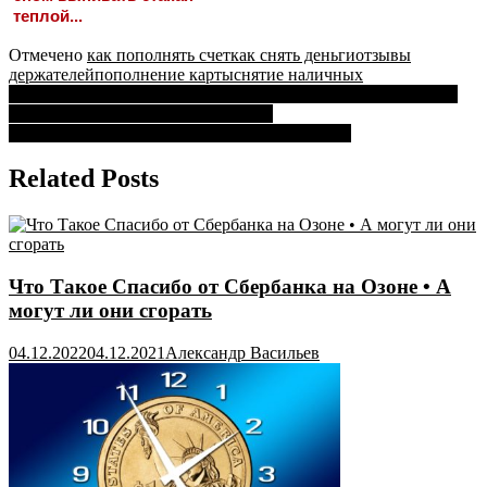
теплой...
Отмечено
как пополнять счет
как снять деньги
отзывы
держателей
пополнение карты
снятие наличных
Навигация
График Работы Сбербанка на Столбовой Чеховский Район •
Специалист по от тб и пб экологии
по
Сбербанк Банкомат Златоуст Рядом со Мной •
записям
Related Posts
Что Такое Спасибо от Сбербанка на Озоне • А
могут ли они сгорать
04.12.2022
04.12.2021
Александр Васильев