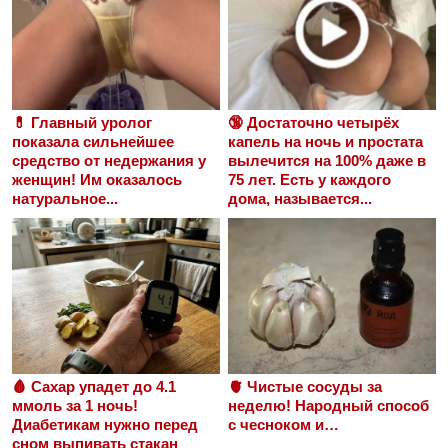
💊 Главный уролог
🔞 Достаточно четырёх
показала сильнейшее
капель на ночь и простата
средство от недержания у
вылечится на 100% даже в
женщин! Им оказалось
75 лет. Есть у каждого
натуральное...
дома, называется...
🩸 Сахар упадет до 4.1
🫀 Чистые сосуды за
ммоль за 1 ночь!
неделю! Народный способ
Диабетикам нужно перед
с чесноком и…
сном выпивать стакан