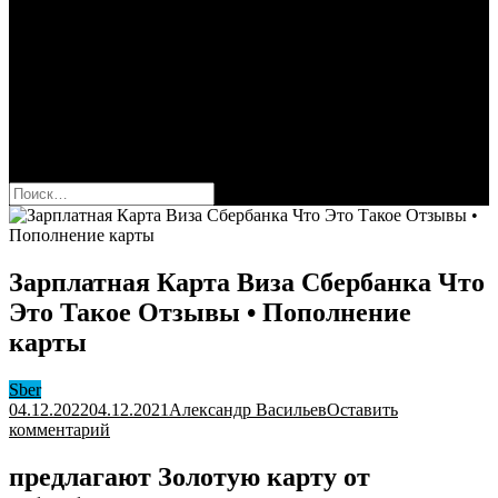
Сбербанк
Оформить карту Сбера
Взять кредит
Комиссии за переводы
Вклады для физ и юрлиц
Вопросы и ответы
Форум
кнопка режима сайта
Найти:
Зарплатная Карта Виза Сбербанка Что
Это Такое Отзывы • Пополнение
карты
Sber
04.12.2022
04.12.2021
Александр Васильев
Оставить
к
комментарий
Зарплатная
Карта
предлагают Золотую карту от
Виза