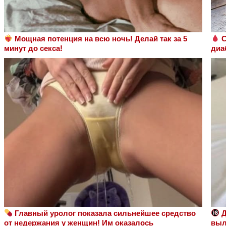
Мощная потенция на всю ночь! Делай так за 5
С
минут до секса!
диаб
Главный уролог показала сильнейшее средство
Д
от недержания у женщин! Им оказалось
выл