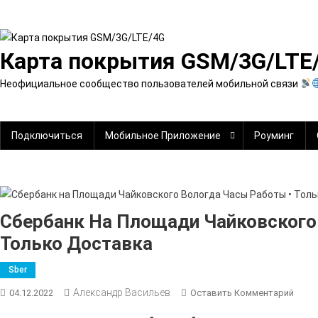
Перейти
к
содержимому
Карта покрытия GSM/3G/LTE
Неофициальное сообщество пользователей мобильной связи
Подключиться
Мобильное Приложение
Роуминг
Сбербанк На Площади Чайковского
Только Доставка
Sber
Александр Васильев
К
04.12.2022
Оставить Комментарий
Сбер