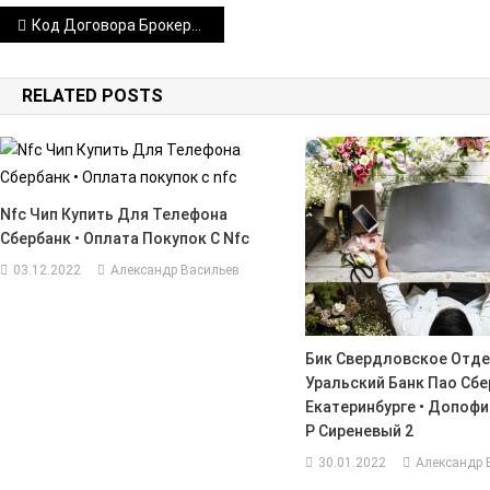
Навигация
Код Договора Брокерского Обслуживания Сбербанк Как Узнать • Возможности и преимущества
по
RELATED POSTS
записям
Nfc Чип Купить Для Телефона
Сбербанк • Оплата Покупок С Nfc
03.12.2022
Александр Васильев
Бик Свердловское Отде
Уральский Банк Пао Сбе
Екатеринбурге • Допофи
Р Сиреневый 2
30.01.2022
Александр 