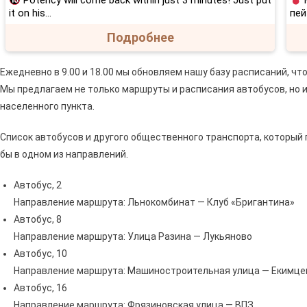
Potency will come back within just 3 minutes! Just put
М
it on his…
пей
Подробнее
Ежедневно в 9.00 и 18.00 мы обновляем нашу базу расписаний, чт
Мы предлагаем не только маршруты и расписания автобусов, но 
населенного пункта.
Список автобусов и другого общественного транспорта, который
бы в одном из направлений.
Автобус, 2
Направление маршрута: Льнокомбинат — Клуб «Бригантина»
Автобус, 8
Направление маршрута: Улица Разина — Лукьяново
Автобус, 10
Направление маршрута: Машиностроительная улица — Екимце
Автобус, 16
Направление маршрута: Фрязиновская улица — ВПЗ