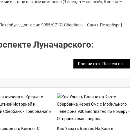
тзыв
и оцените в нем компанию (1 звезда — «плохо!», 5 звезд —
етербург, доп. офис 9055/0717 | Сбербанк – Санкт-Петербург |
оспекте Луначарского:
Рассчитать Платеж по Сельской Ипотеке Сбербанк • Сумма кредита
нсировать Кредит С
Как Узнать Баланс На Карте