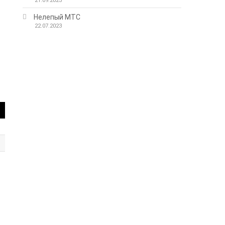
21.09.2023
Нелепый МТС
22.07.2023