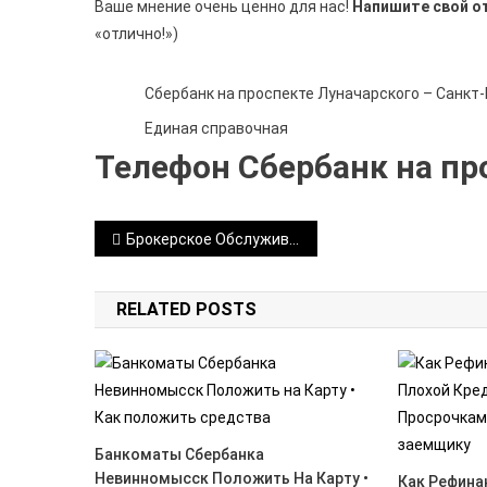
Ваше мнение очень ценно для нас!
Напишите свой о
«отлично!»)
Сбербанк на проспекте Луначарского – Санкт-П
Единая справочная
Телефон Сбербанк на пр
Навигация
Брокерское Обслуживание в Сбербанке Адреса в Нижнем Новгороде • О брокере сбербанк
по
RELATED POSTS
записям
Банкоматы Сбербанка
Невинномысск Положить На Карту •
Как Рефина