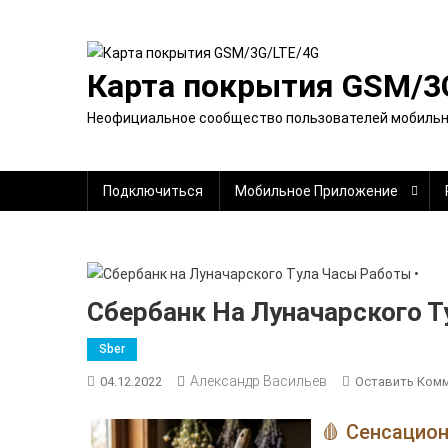
Перейти
к
содержимому
Карта покрытия GSM/3
Неофициальное сообщество пользователей мобильно
Подключиться
Мобильное Приложение
Сбербанк На Луначарского Т
Sber
Александр Васильев
04.12.2022
Оставить Ком
🩸 Сенсацио