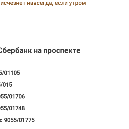
Луначарского
исчезнет навсегда, если утром
Тула
Часы
Работы
•
бербанк на проспекте
5/01105
5/015
055/01706
055/01748
с 9055/01775