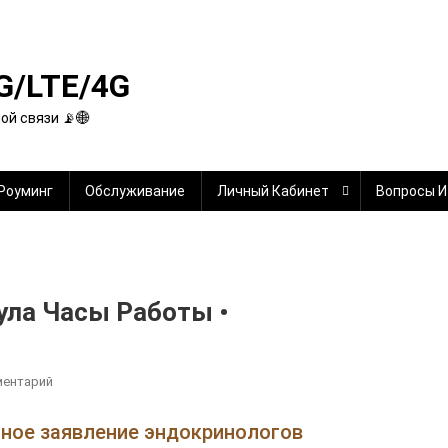
G/LTE/4G
й связи 📡🌐
Роуминг
Обслуживание
Личный Кабинет
Вопросы И
ула Часы Работы •
К
ментарий
Сбербанк
На
нное заявление эндокринологов