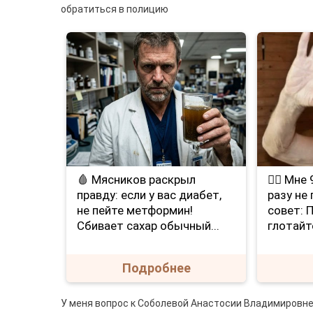
обратиться в полицию
🩸 Мясников раскрыл
❤️‍🔥 Мн
правду: если у вас диабет,
разу не
не пейте метформин!
совет: 
Сбивает сахар обычный...
глотайт
Подробнее
У меня вопрос к Соболевой Анастосии Владимировне