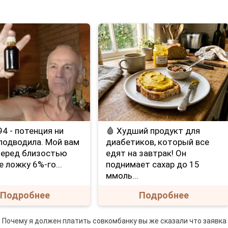
е 94 - потенция ни
🩸 Худший продукт для
 подводила. Мой вам
диабетиков, который все
Перед близостью
едят на завтрак! Он
е ложку 6%-го...
поднимает сахар до 15
ммоль...
Подробнее
Подробнее
 Почему я должен платить совкомбанку вы же сказали что заявка