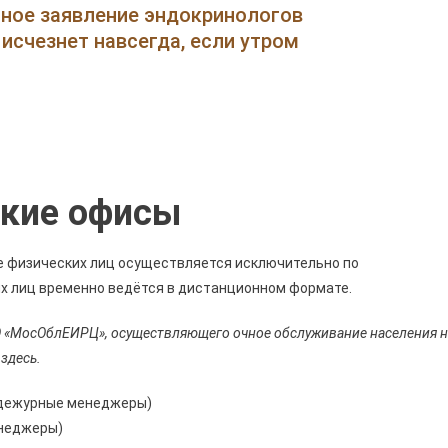
Москва
нное заявление эндокринологов
Адреса
исчезнет навсегда, если утром
Отделений
Алексеевского
Района
•
Оснащенность
Отделения
ские офисы
 физических лиц осуществляется исключительно по
х лиц временно ведётся в дистанционном формате.
О «МосОблЕИРЦ», осуществляющего очное обслуживание населения н
здесь.
ут дежурные менеджеры)
енеджеры)