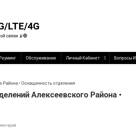
G/LTE/4G
й связи 📡🌐
Роуминг
Обслуживание
Личный Кабинет
Вопросы И
елений Алексеевского Района •
К
ментарий
Сбербанк