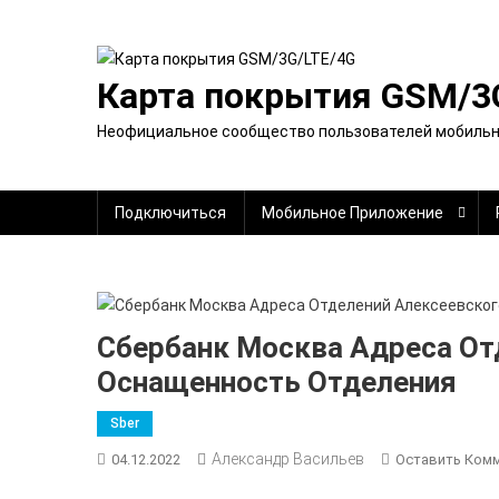
Перейти
к
содержимому
Карта покрытия GSM/3
Неофициальное сообщество пользователей мобильно
Подключиться
Мобильное Приложение
Сбербанк Москва Адреса Отд
Оснащенность Отделения
Sber
Александр Васильев
04.12.2022
Оставить Ком