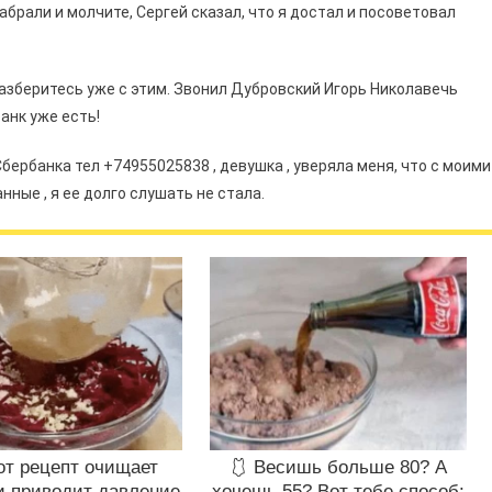
абрали и молчите, Cергей сказал, что я достал и посоветовал
азберитесь уже с этим. Звонил Дубровский Игорь Николавечь
анк уже есть!
ербанка тел +74955025838 , девушка , уверяла меня, что с моими
анные , я ее долго слушать не стала.
от рецепт очищает
🩱 Весишь больше 80? А
и приводит давление
хочешь 55? Вот тебе способ: