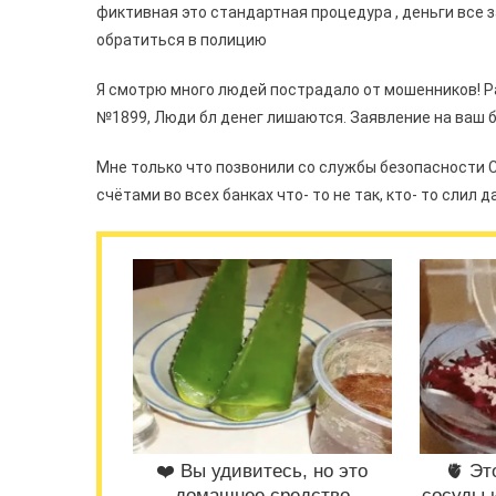
фиктивная это стандартная процедура , деньги все з
обратиться в полицию
Я смотрю много людей пострадало от мошенников! Р
№1899, Люди бл денег лишаются. Заявление на ваш б
Мне только что позвонили со службы безопасности Сб
счётами во всех банках что- то не так, кто- то слил д
❤️ Вы удивитесь, но это
🫀 Эт
домашнее средство
сосуды 