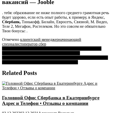
ул
вакансий — Jooble
Ленина
•
. тебя: образование не ниже полного среднего грамотная речь
Оператор
будет здорово, если есть опыт работы, к примеру, в Яндекс,
сбер
Сбербанк,
Тинькофф, Билайн, Евросеть, Связной, М. Видео,
Теле 2, Мегафон, Ростелеком. Но это совсем не обязательно
Твои бонусы: .
Отмечено
клиентский менеджер
начинающий
специалист
оператор сбер
Навигация
Как Получить Пароль и Логин в Сбербанк Онлайн Через
Компьютер Самостоятельно • Забыли пароль
по
Как Погасить Задолженность за Проезд по Банковской Карте
записям
Сбербанка Сыктывкар • Полное погашение
Related Posts
Головной Офис Сбербанка в Екатеринбурге
Адрес и Телефон • Отзывы о компании