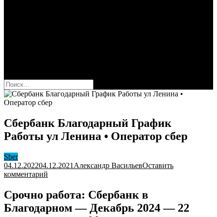
Сбербанк
Оформить карту Сбера
Взять кредит
Комиссии за переводы
Вклады для физ и юрлиц
Вопросы и ответы
Форум
кнопка режима сайта
Найти:
Сбербанк Благодарный График
Работы ул Ленина • Оператор сбер
Sber
04.12.2022
04.12.2021
Александр Васильев
Оставить
к
комментарий
Сбербанк
Благодарный
Срочно работа: Сбербанк в
График
Благодарном — Декабрь 2024 — 22
Работы