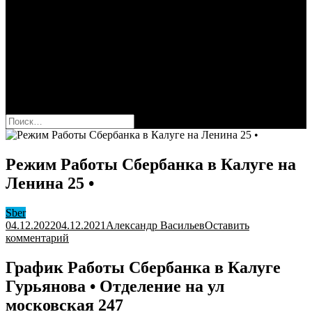
Сбербанк
Оформить карту Сбера
Взять кредит
Комиссии за переводы
Вклады для физ и юрлиц
Вопросы и ответы
Форум
кнопка режима сайта
Найти:
Режим Работы Сбербанка в Калуге на
Ленина 25 •
Sber
04.12.2022
04.12.2021
Александр Васильев
Оставить
к
комментарий
Режим
Работы
График Работы Сбербанка в Калуге
Сбербанка
Гурьянова • Отделение на ул
в
Калуге
московская 247