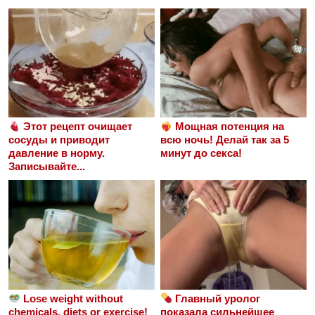
Этот рецепт очищает
Мощная потенция на
сосуды и приводит
всю ночь! Делай так за 5
давление в норму.
минут до секса!
Записывайте...
Lose weight without
Главный уролог
chemicals, diets or exercise!
показала сильнейшее