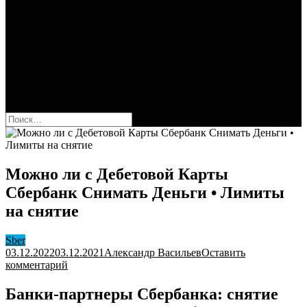
Сбербанк
Оформить карту Сбера
Взять кредит
Комиссии за переводы
Вклады для физ и юрлиц
Вопросы и ответы
Форум
кнопка режима сайта
Найти:
Можно ли с Дебетовой Карты
Сбербанк Снимать Деньги • Лимиты
на снятие
Sber
03.12.2022
03.12.2021
Александр Васильев
Оставить
к
комментарий
Можно
ли
Банки-партнеры Сбербанка: снятие
с