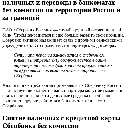
наличных и переводы в банкоматах
Дебетовой
Карты
без комиссии на территории России и
Сбербанк
за границей
Снимать
Деньги
•
ПАО «Сбербанк России» — самый крупный отечественный
Лимиты
банк. Чтобы закрепиться и ещё больше развить свои позиции,
на
Сбербанк активно налаживает связь с прочими банковскими
снятие
учреждениями. Это проявляется в партнёрских договорах.
Суть партнёрства заключается в следующем.
Клиент (потребитель) обслуживается в банке-
партнере на тех же (или хотя бы приравненных к
ним) условиях, как если бы человек обратился в
Сбербанк.
Аналогичные требования применяются к Сбербанку России
— действующие клиенты банка-партнёра могут без комиссии
снять наличные, внести денежные средства на счёт или
выполнять другие действия в банкоматах или кассах
Сбербанка.
Снятие наличных с кредитной карты
Сбербанка без комиссии