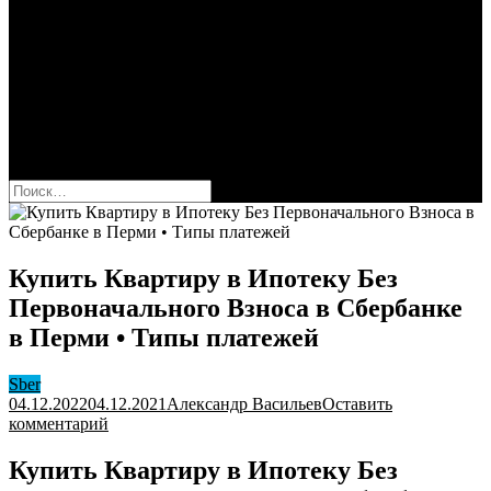
Сбербанк
Оформить карту Сбера
Взять кредит
Комиссии за переводы
Вклады для физ и юрлиц
Вопросы и ответы
Форум
кнопка режима сайта
Найти:
Купить Квартиру в Ипотеку Без
Первоначального Взноса в Сбербанке
в Перми • Типы платежей
Sber
04.12.2022
04.12.2021
Александр Васильев
Оставить
к
комментарий
Купить
Квартиру
Купить Квартиру в Ипотеку Без
в