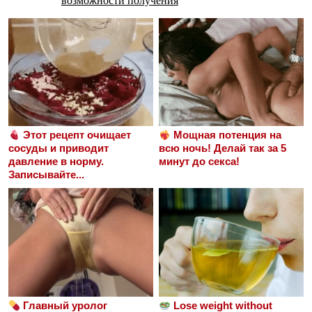
возможности получения
Этот рецепт очищает
Мощная потенция на
сосуды и приводит
всю ночь! Делай так за 5
давление в норму.
минут до секса!
Записывайте...
Главный уролог
Lose weight without