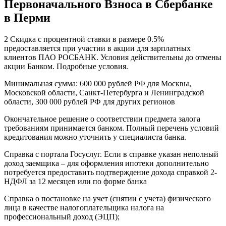
Первоначального Взноса в Сбербанке
Ипотеку
Без
в Перми
Первоначального
Взноса
2 Скидка с процентной ставки в размере 0.5%
в
предоставляется при участии в акции для зарплатных
Сбербанке
клиентов ПАО РОСБАНК. Условия действительны до отмены
в
акции Банком. Подробные условия.
Перми
•
Минимальная сумма: 600 000 рублей РФ для Москвы,
Типы
Московской области, Санкт-Петербурга и Ленинградской
платежей
области, 300 000 рублей РФ для других регионов
Окончательное решение о соответствии предмета залога
требованиям принимается банком. Полный перечень условий
кредитования можно уточнить у специалиста банка.
Справка с портала Госуслуг. Если в справке указан неполный
доход заемщика – для оформления ипотеки дополнительно
потребуется предоставить подтверждение дохода справкой 2-
НДФЛ за 12 месяцев или по форме банка
Справка о постановке на учет (снятии с учета) физического
лица в качестве налогоплательщика налога на
профессиональный доход (ЭЦП);