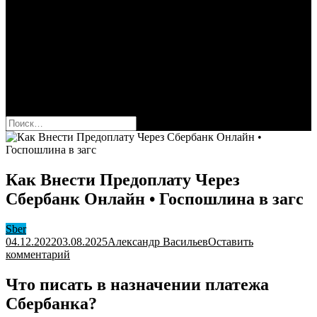
Сбербанк
Оформить карту Сбера
Взять кредит
Комиссии за переводы
Вклады для физ и юрлиц
Вопросы и ответы
Форум
кнопка режима сайта
Найти:
Как Внести Предоплату Через
Сбербанк Онлайн • Госпошлина в загс
Sber
04.12.2022
03.08.2025
Александр Васильев
Оставить
к
комментарий
Как
Внести
Что писать в назначении платежа
Предоплату
Сбербанка?
Через