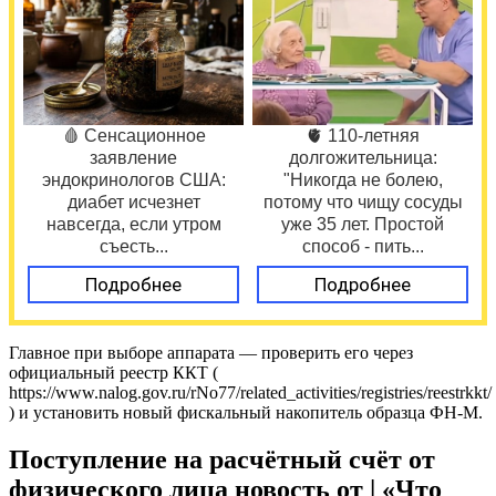
🩸 Сенсационное
🫀 110-летняя
заявление
долгожительница:
эндокринологов США:
"Никогда не болею,
диабет исчезнет
потому что чищу сосуды
навсегда, если утром
уже 35 лет. Простой
съесть...
способ - пить...
Подробнее
Подробнее
Главное при выборе аппарата — проверить его через
официальный реестр ККТ (
https://www.nalog.gov.ru/rNo77/related_activities/registries/reestrkkt/
) и установить новый фискальный накопитель образца ФН-М.
Поступление на расчётный счёт от
физического лица новость от | «Что