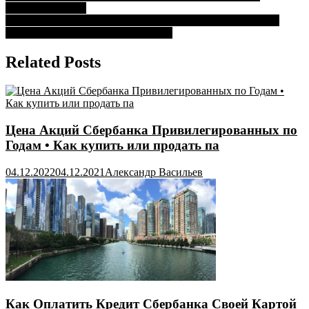
сбербанк-онлайн
по
Написать Претензию Сбербанку о Незаконном Списании
записям
Денежных Средств • Текст жалобы
Related Posts
Цена Акций Сбербанка Привилегированных по
Годам • Как купить или продать па
04.12.2022
04.12.2021
Александр Васильев
Как Оплатить Кредит Сбербанка Своей Картой