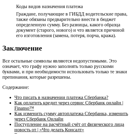
Коды видов назначения платежа
Граждане, получающие в ГИБДД водительские права,
также обязаны предварительно внести в бюджет
определенную сумму. Без разницы, какого образца
документ (старого, нового) и что является причиной
его изготовления (замена, потеря, порча, кража).
Заключение
Все остальные символы являются недопустимыми. Это
означает, что графу нужно заполнять только русскими
буквами, и при необходимости использовать только те знаки
препинания, которые разрешены.
Содержание:
Что писать в назначении платежа Сбербанка?
Как оплатить кредит через сервис Сбербанк онлайн |
Finanso™
Как изменить сумму автоплатежа Сбербанка, изменить
через Сбербанк Онлайн
Поступление на расчётный счёт от физического лица
новость от | «Что делать Консалт»