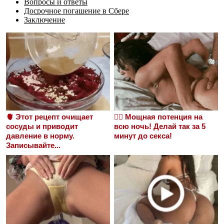
Вопросы и ответы
Досрочное погашение в Сбере
Заключение
🫀 Этот рецепт очищает
❤️‍🔥 Мощная потенция на
сосуды и приводит
всю ночь! Делай так за 5
давление в норму.
минут до секса!
Записывайте...