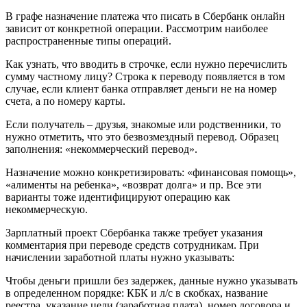
Сбербанк
Онлайн
В графе назначение платежа что писать в Сбербанк онлайн
•
зависит от конкретной операции. Рассмотрим наиболее
Госпошлина
распространенные типы операций.
в
загс
Как узнать, что вводить в строчке, если нужно перечислить
сумму частному лицу? Строка к переводу появляется в том
случае, если клиент банка отправляет деньги не на номер
счета, а по номеру карты.
Если получатель – друзья, знакомые или родственники, то
нужно отметить, что это безвозмездный перевод. Образец
заполнения: «некоммерческий перевод».
Назначение можно конкретизировать: «финансовая помощь»,
«алименты на ребенка», «возврат долга» и пр. Все эти
варианты тоже идентифицируют операцию как
некоммерческую.
Зарплатный проект Сбербанка также требует указания
комментария при переводе средств сотрудникам. При
начислении заработной платы нужно указывать:
Чтобы деньги пришли без задержек, данные нужно указывать
в определенном порядке: КБК и л/с в скобках, название
реестра, указание цели (заработная плата), номер договора и