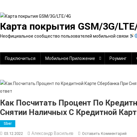
Перейти
к
содержимому
Карта покрытия GSM/3G/LTE
Неофициальное сообщество пользователей мобильной связи
Подключиться
Мобильное Приложение
Роуминг
Как Посчитать Процент По Кредитн
Снятии Наличных С Кредитной Карт
Sber
Александр Васильев
К
03.12.2022
Оставить Комментарий