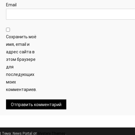
Email
Сохранить моё
имя, email и
адрес сайта в
этом браузере
для
последующих
моих
комментариев.
|
Тема: News Portal от
Mystery Themes
.