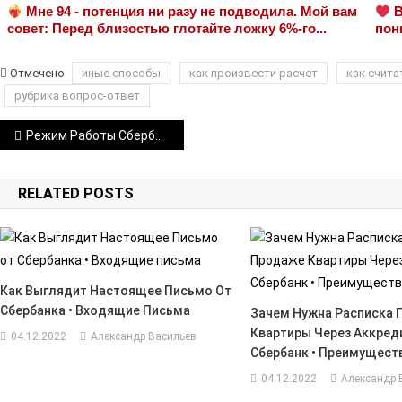
Мне 94 - потенция ни разу не подводила. Мой вам
В
совет: Перед близостью глотайте ложку 6%-го...
пон
Отмечено
иные способы
как произвести расчет
как счита
рубрика вопрос-ответ
Навигация
Режим Работы Сбербанка в Брянске Бежицкий Район ул Литейная • Расписание и запись
по
RELATED POSTS
записям
Как Выглядит Настоящее Письмо От
Сбербанка • Входящие Письма
Зачем Нужна Расписка 
Квартиры Через Аккред
04.12.2022
Александр Васильев
Сбербанк • Преимущест
04.12.2022
Александр 