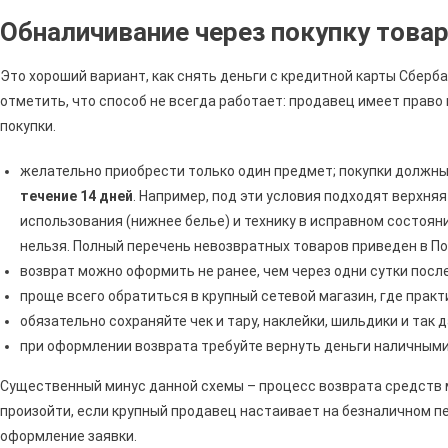
Как
Обналичивание через покупку това
Посч
Проц
Это хороший вариант, как снять деньги с кредитной карты Сберба
По
отметить, что способ не всегда работает: продавец имеет право 
Кред
покупки.
Карте
Сбер
желательно приобрести только один предмет; покупки должн
При
Снят
течение 14 дней
. Например, под эти условия подходят верхня
Нали
использования (нижнее белье) и технику в исправном состоян
С
нельзя. Полный перечень невозвратных товаров приведен в По
Кред
возврат можно оформить не ранее, чем через одни сутки посл
Карт
проще всего обратиться в крупный сетевой магазин, где практ
•
обязательно сохраняйте чек и тару, наклейки, шильдики и так д
Рубри
при оформлении возврата требуйте вернуть деньги наличными
Вопр
Отве
Существенный минус данной схемы – процесс возврата средств
произойти, если крупный продавец настаивает на безналичном п
оформление заявки.