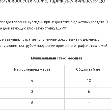
ся приобрести полис, тариф увеличивается до
 предоставлении субсидий при недостатке бюджетных средств. В
на действующую ключевую ставку ЦБ РФ.
сли заемщик потратил полученные средства не по целевому
т условия при грубом нарушении временного графика платежей.
Минимальный стаж, месяцев
На последнем месте
Общий за 5 лет
6
12
3
6
6
—