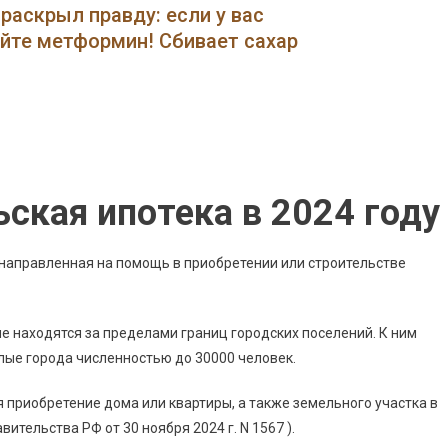
Лучше
раскрыл правду: если у вас
Взять
ейте метформин! Сбивает сахар
Сельскую
Ипотеку
В
Россельхозбанке
Или
Сбербанке
•
ьская ипотека в 2024 году
Ипотечные
Программы
 направленная на помощь в приобретении или строительстве
е находятся за пределами границ городских поселений. К ним
алые города численностью до 30000 человек.
 приобретение дома или квартиры, а также земельного участка в
тельства РФ от 30 ноября 2024 г. N 1567 ).