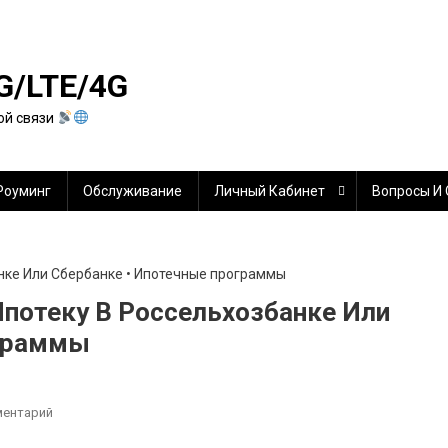
G/LTE/4G
ой связи
Роуминг
Обслуживание
Личный Кабинет
Вопросы И
Ипотеку В Россельхозбанке Или
ограммы
К
ментарий
Где