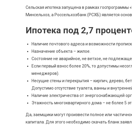
Сельская ипотека запущена в рамках госпрограммы «
Минсельхоз, а Россельхозбанк (РСХБ) является осно
Ипотека под 2,7 процент
Наличие почтового адреса и возможности прописки
Назначение объекта – жилое.
Состояние не аварийное, не ветхое, не подлежащее
Если первый взнос более 20%, то допустимы несог
менеджеров).
Несущие стены и перекрытия – кирпич, дерево, бет
Допустимо отсутствие туалета, ванны и внутренне
Наличие электричества от энергоснабжающей орг
Этажность многоквартирного дома – не более 5 э
Да, заемщики могут произвести полное или частичн
капитала. Для этого необходимо скачать бланк заяв