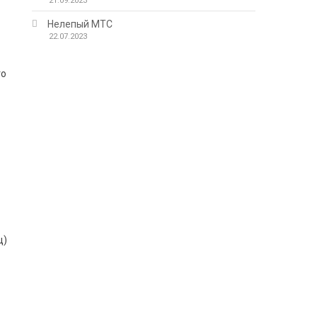
21.09.2023
Нелепый МТС
22.07.2023
го
ц)