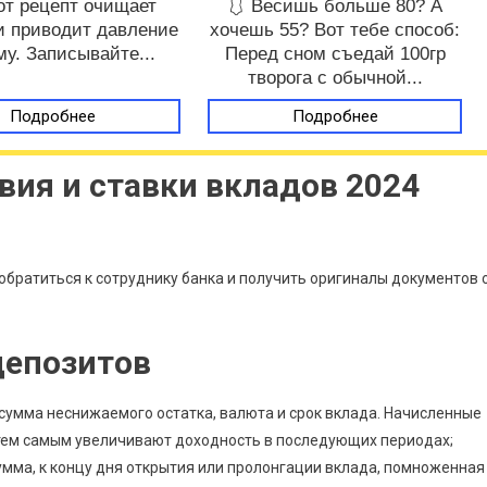
от рецепт очищает
🩱 Весишь больше 80? А
и приводит давление
хочешь 55? Вот тебе способ:
му. Записывайте...
Перед сном съедай 100гр
творога с обычной...
Подробнее
Подробнее
вия и ставки вкладов 2024
братиться к сотруднику банка и получить оригиналы документов 
депозитов
 сумма неснижаемого остатка, валюта и срок вклада. Начисленные
 тем самым увеличивают доходность в последующих периодах;
мма, к концу дня открытия или пролонгации вклада, помноженная