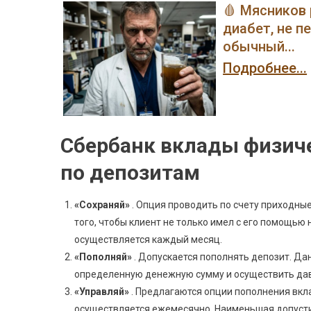
🩸 Мясников 
диабет, не п
обычный...
Подробнее...
Сбербанк вклады физиче
по депозитам
«Сохраняй»
. Опция проводить по счету приходны
того, чтобы клиент не только имел с его помощью
осуществляется каждый месяц.
«Пополняй»
. Допускается пополнять депозит. Дан
определенную денежную сумму и осуществить дав
«Управляй»
. Предлагаются опции пополнения вкла
осуществляется ежемесячно. Наименьшая допусти