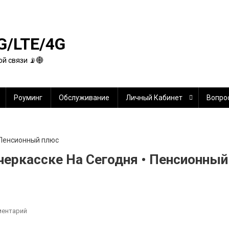
G/LTE/4G
й связи 📡🌐
Роуминг
Обслуживание
Личный Кабинет
Вопро
черкасске На Сегодня • Пенсионный
К
ментарий
Вклады