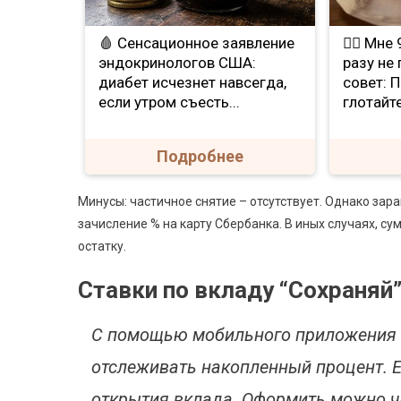
🩸 Сенсационное заявление
❤️‍🔥 Мн
эндокринологов США:
разу не
диабет исчезнет навсегда,
совет: 
если утром съесть...
глотайте
Подробнее
Минусы: частичное снятие – отсутствует. Однако за
зачисление % на карту Сбербанка. В иных случаях, су
остатку.
Ставки по вкладу “Сохраняй”
С помощью мобильного приложения 
отслеживать накопленный процент. Е
открытия вклада. Оформить можно че