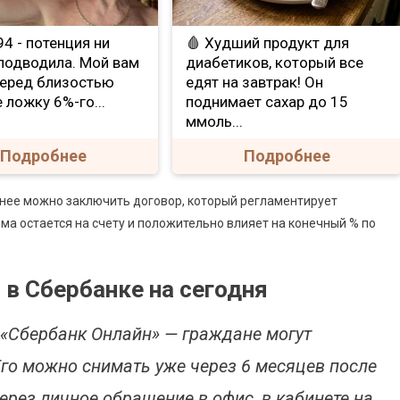
е 94 - потенция ни
🩸 Худший продукт для
 подводила. Мой вам
диабетиков, который все
Перед близостью
едят на завтрак! Он
 ложку 6%-го...
поднимает сахар до 15
ммоль...
Подробнее
Подробнее
ранее можно заключить договор, который регламентирует
мма остается на счету и положительно влияет на конечный % по
 в Сбербанке на сегодня
«Сбербанк Онлайн» — граждане могут
го можно снимать уже через 6 месяцев после
рез личное обращение в офис, в кабинете на