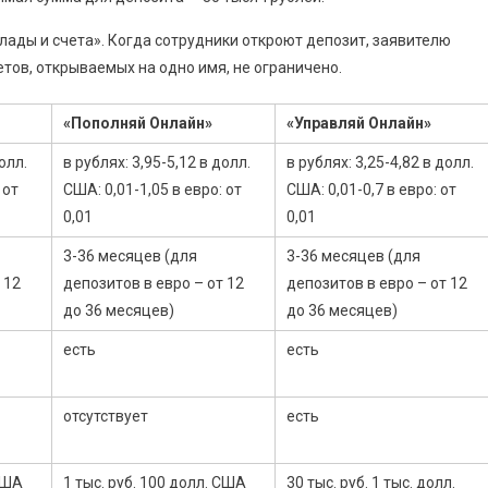
лады и счета». Когда сотрудники откроют депозит, заявителю
тов, открываемых на одно имя, не ограничено.
«Пополняй Онлайн»
«Управляй Онлайн»
олл.
в рублях: 3,95-5,12 в долл.
в рублях: 3,25-4,82 в долл.
 от
США: 0,01-1,05 в евро: от
США: 0,01-0,7 в евро: от
0,01
0,01
3-36 месяцев (для
3-36 месяцев (для
 12
депозитов в евро – от 12
депозитов в евро – от 12
до 36 месяцев)
до 36 месяцев)
есть
есть
отсутствует
есть
 США
1 тыс. руб. 100 долл. США
30 тыс. руб. 1 тыс. долл.