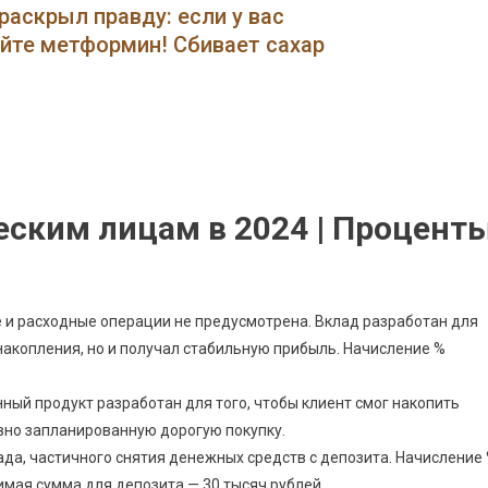
В
раскрыл правду: если у вас
Сбербанке
ейте метформин! Сбивает сахар
В
Новочеркасске
На
Сегодня
•
Пенсионный
Плюс
ским лицам в 2024 | Процент
е и расходные операции не предусмотрена. Вклад разработан для
 накопления, но и получал стабильную прибыль. Начисление %
ный продукт разработан для того, чтобы клиент смог накопить
но запланированную дорогую покупку.
да, частичного снятия денежных средств с депозита. Начисление
мая сумма для депозита — 30 тысяч рублей.