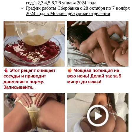
год,1,2,3,4,5,6,7,8 января 2024 года
График работы Сбербанка с 28 октября по 7 ноября
2024 года в Москве: дежурные отделения
Этот рецепт очищает
Мощная потенция на
сосуды и приводит
всю ночь! Делай так за 5
давление в норму.
минут до секса!
Записывайте...