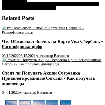
по
Как Заблокировать Смс от Санлайт и Сбербанк на Айфоне •
записям
Как блокировать смс на телефоне
Related Posts
Что Обозначает Значок на Карте Visa Сбербанк •
Расшифровка цифр
03.12.2022
03.12.2021
Александр Васильев
Стоит ли Покупать Акции Сбербанка
Привилегированные Сегодня • Как получать
дивиденды
04.01.2022
Александр Васильев