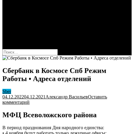
Сбербанк
Оформить карту Сбера
Взять кредит
Комиссии за переводы
Вклады для физ и юрлиц
Вопросы и ответы
Форум
кнопка режима сайта
Найти:
Сбербанк в Космосе Спб Режим
Работы • Адреса отделений
Sber
04.12.2022
04.12.2021
Александр Васильев
Оставить
к
комментарий
Сбербанк
в
МФЦ Всеволожского района
Космосе
Спб
В период празднования Дня народного единства:
Режим
• 4 ноября будут работать только дежурные офисы;