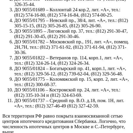
326-35-44.
ДО 9055/01689 – Коллонтай 24 кор.2, лит. «А», тел.:
(812) 574-16-80, (812) 574-16-84, (812) 574-00-25.
ДО 9055/01795 – Невский пр., 38/4, лит. «А», тел.: (812)
305-15-15, (812) 305-26-85, (812) 305-26-90.
ДО 9055/1895 – Лиговский пр. 37, тел.: (812) 291-30-47,
(812) 291-30-45, (812) 291-30-46.
ДО 9055/01782 – Московский пр., 191, лит. «А», помещ.
2Н,7Н, тел.: (812) 371-61-92, (812) 371-61-94, (812) 371-
30-36.
ДО 9055/01822 – Ветеранов пр. 114, корп.1, лит. «А»,
тел.: (812) 324-26-14, (812) 324-26-34.
ДО 9055/01824 – Богатырский пр. 41, корп.1, лит. «А»,
тел.: (812) 329-56-12, (812) 739-62-04, (812) 329-56-48.
ДО 9055/01775 – Коломяжский пр. 15, корп. 2, лит. «А»,
тел.: (812) 300-68-37.
ДО 9055/01106 – Костромской пр. 24, лит. «А», тел.:
(812) 335-10-34 и (812) 324-63-69.
ДО 9055/01737 – Средний пр. В.О. д.18, пом. 1Н, лит.
«А», тел.: (812) 327-46-49 (812) 327-42-59.
Вся территория РФ равно покрыта взаимосвязанной сетью
центров ипотечного кредитования Сбербанка. Логично, что
численность ипотечных центров в Москве и С.-Петербурге,
выше.