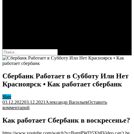
Сбербанк
Оформить карту Сбера
Взять кредит
Комиссии за переводы
Вклады для физ и юрлиц
Вопросы и ответы
Форум
кнопка режима сайта
Найти:
Сбербанк Работает в Субботу Или Нет
Красноярск • Как работает сбербанк
Sber
03.12.2022
03.12.2021
Александр Васильев
Оставить
к
комментарий
Сбербанк
Работает
Как работает Сбербанк в воскресенье?
в
Субботу
https://www.youtube.com/watch?v=BsmiPWD5Xb8Video can’t be