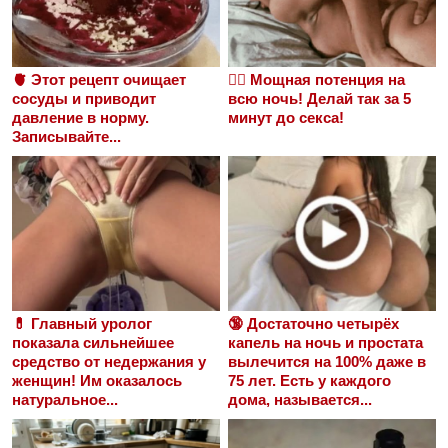
🫀 Этот рецепт очищает
❤️‍🔥 Мощная потенция на
сосуды и приводит
всю ночь! Делай так за 5
давление в норму.
минут до секса!
Записывайте...
💊 Главный уролог
🔞 Достаточно четырёх
показала сильнейшее
капель на ночь и простата
средство от недержания у
вылечится на 100% даже в
женщин! Им оказалось
75 лет. Есть у каждого
натуральное...
дома, называется...