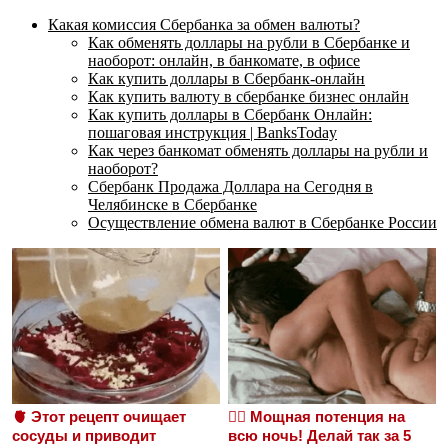
Какая комиссия Сбербанка за обмен валюты?
Как обменять доллары на рубли в Сбербанке и
наоборот: онлайн, в банкомате, в офисе
Как купить доллары в Сбербанк-онлайн
Как купить валюту в сбербанке бизнес онлайн
Как купить доллары в Сбербанк Онлайн:
пошаговая инструкция | BanksToday
Как через банкомат обменять доллары на рубли и
наоборот?
Сбербанк Продажа Доллара на Сегодня в
Челябинске в Сбербанке
Осуществление обмена валют в Сбербанке России
🫀 Этот рецепт очищает
❤️‍🔥 Мощная потенция на
сосуды и приводит
всю ночь! Делай так за 5