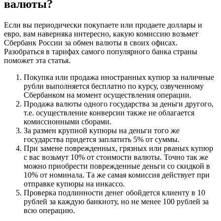
валюты?
на
Сегодня
в
Если вы периодически покупаете или продаете доллары и
Челябинске
евро, вам наверняка интересно, какую комиссию возьмет
в
Сбербанк России за обмен валюты в своих офисах.
Сбербанке
Разобраться в тарифах самого популярного банка страны
•
поможет эта статья.
Обмен
валюты
Покупка или продажа иностранных купюр за наличные
в
рубли выполняется бесплатно по курсу, озвученному
Сбербанком на момент осуществления операции.
Продажа валюты одного государства за деньги другого,
т.е. осуществление конверсии также не облагается
комиссионными сборами.
За размен крупной купюры на деньги того же
государства придется заплатить 5% от суммы.
При замене поврежденных, грязных или рваных купюр
с вас возьмут 10% от стоимости валюты. Точно так же
можно приобрести поврежденные деньги со скидкой в
10% от номинала. Та же самая комиссия действует при
отправке купюры на инкассо.
Проверка подлинности денег обойдется клиенту в 10
рублей за каждую банкноту, но не менее 100 рублей за
всю операцию.