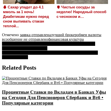
🩸 Сахар упадет до 4.1
🫀 Чистые сосуды за
ммоль за 1 ночь!
неделю! Народный способ
Диабетикам нужно перед
с чесноком и…
сном выпивать стакан
теплой...
Отмечено
заявка отправлена
лучший брокер
обмен валюты
в
сообщение не отправлено
финансовая культура
Навигация
Сбермобайл Горячая Линия Для Клиентов Бесплатно •
Стоимость sms сообщений
по
Почему не Открывается Брокерский Счет в Сбербанке •
записям
Закрытие счета
Related Posts
Процентные Ставки по Вкладам в Банках Уфы
на Сегодня Для Пенсионеров Сбербанк и Втб •
Популярные категории