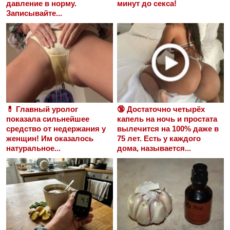
давление в норму.
минут до секса!
Записывайте...
💊 Главный уролог
🔞 Достаточно четырёх
показала сильнейшее
капель на ночь и простата
средство от недержания у
вылечится на 100% даже в
женщин! Им оказалось
75 лет. Есть у каждого
натуральное...
дома, называется...