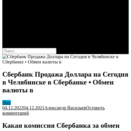
Сбербанк
Оформить карту Сбера
Взять кредит
Комиссии за переводы
Вклады для физ и юрлиц
Вопросы и ответы
Форум
кнопка режима сайта
Найти:
Сбербанк Продажа Доллара на Сегодня
в Челябинске в Сбербанке • Обмен
валюты в
Sber
04.12.2022
04.12.2021
Александр Васильев
Оставить
к
комментарий
Сбербанк
Продажа
Какая комиссия Сбербанка за обмен
Доллара