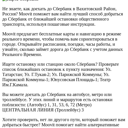
Район
Фучика
Не знаете, как доехать до Сбербанк в Вахитовский Район,
•
Россия? Moovit поможет вам найти лучший способ добраться
Вопросы
до Сбербанк от ближайшей остановки общественного
и
транспорта, используя пошаговые инструкции.
ответы
Moovit предлагает бесплатные карты и навигацию в режиме
реального времени, чтобы помочь вам сориентироваться в
городе. Открывайте расписания, поездки, часы работы, и
узнайте, сколько займет дорога до Сбербанк с учетом данных
Реального Времени.
Ищете остановку или станцию около Сбербанк? Проверьте
список ближайших остановок к пункту назначения: Ул.
Татарстан; Ул. Г.Тукая-2; Ул. Парижской Коммуны; Ул.
Парижской Коммуны-1; Юнусовская Площадь-1; Театр
Им.Г.Камала.
Вы можете доехать до Сбербанк на автобусе, метро или
троллейбусе. У этих линий и маршрутов есть остановки
поблизости: (Автобус) 1, 31, 53, 6, 72 (Метро)
ЦЕНТРАЛЬНАЯ ЛИНИЯ (Троллейбус) 3
Хотите проверить, нет ли другого пути, который поможет вам
добраться быстрее? Moovit помогает найти альтернативные