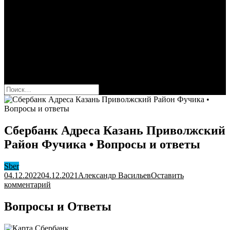
Сбербанк
Оформить карту Сбера
Взять кредит
Комиссии за переводы
Вклады для физ и юрлиц
Вопросы и ответы
Форум
кнопка режима сайта
Найти:
Сбербанк Адреса Казань Приволжский
Район Фучика • Вопросы и ответы
Sber
04.12.2022
04.12.2021
Александр Васильев
Оставить
к
комментарий
Сбербанк
Адреса
Вопросы и Ответы
Казань
Приволжский