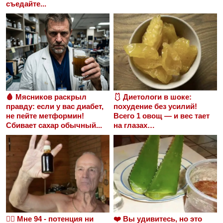
съедайте...
🩸 Мясников раскрыл
🩱 Диетологи в шоке:
правду: если у вас диабет,
похудение без усилий!
не пейте метформин!
Всего 1 овощ — и вес тает
Сбивает сахар обычный...
на глазах…
❤️‍🔥 Мне 94 - потенция ни
❤️ Вы удивитесь, но это