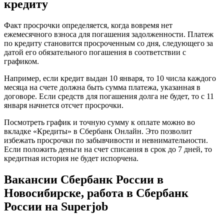
кредиту
Сотрудничает
Сбербанк
Новосибирск
Факт просрочки определяется, когда вовремя нет
•
ежемесячного взноса для погашения задолженности. Платеж
Ненависть
по кредиту становится просроченным со дня, следующего за
и
датой его обязательного погашения в соответствии с
негатив
графиком.
Например, если кредит выдан 10 января, то 10 числа каждого
месяца на счете должна быть сумма платежа, указанная в
договоре. Если средств для погашения долга не будет, то с 11
января начнется отсчет просрочки.
Посмотреть график и точную сумму к оплате можно во
вкладке «Кредиты» в Сбербанк Онлайн. Это позволит
избежать просрочки по забывчивости и невнимательности.
Если положить деньги на счет списания в срок до 7 дней, то
кредитная история не будет испорчена.
Вакансии Сбербанк России в
Новосибирске, работа в Сбербанк
России на Superjob