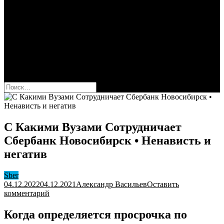
Сбербанк
Оформить карту Сбера
Взять кредит
Комиссии за переводы
Вклады для физ и юрлиц
Вопросы и ответы
Форум
кнопка режима сайта
Найти:
С Какими Вузами Сотрудничает
Сбербанк Новосибирск • Ненависть и
негатив
Sber
04.12.2022
04.12.2021
Александр Васильев
Оставить
к
комментарий
С
Какими
Когда определяется просрочка по
Вузами