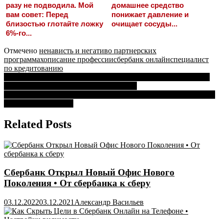
разу не подводила. Мой
домашнее средство
вам совет: Перед
понижает давление и
близостью глотайте ложку
очищает сосуды...
6%-го...
Отмечено
ненависть и негатив
о партнерских
программах
описание профессии
сбербанк онлайн
специалист
по кредитованию
Навигация
Кредитная Карта Сбербанка Можно ли Пользоваться до Того
Как ее Выпустили • Пополнение карты
по
Сбербанк Онлайн Старого Образца Личный Кабинет Самара •
записям
Как войти в систему
Related Posts
Сбербанк Открыл Новый Офис Нового
Поколения • От сбербанка к сберу
03.12.2022
03.12.2021
Александр Васильев