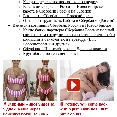
Когда определяется просрочка по кредиту
Вакансии Сбербанк России в Новосибирске,
работа в Сбербанк России на Superjob
Реквизиты Сбербанка в Новосибирске:
Отзывы сотрудников: Работа в Сбербанке (Россия)
Вакансии компании Сбербанк России в Новосибирске
Какие банки партнеры Сбербанка России: полный
список с кем сотрудничает на снятие наличных без
комиссии в банкоматах и переводы (ВТБ,
Россельхозбанк и другие)
Сбербанк в Новосибирске — Деловой квартал
Круг обязанностей специалиста
👙 Жирный живот уйдет за
🔞 Potency will come back
5 дней, а еще через 3
within just 3 minutes! Just
исчезнут бока! На ночь
put it on his…