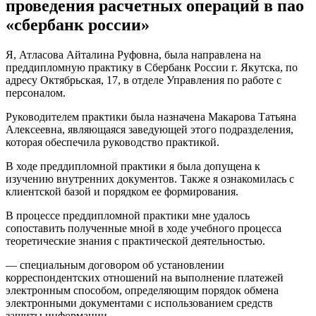
проведения расчетных операций в пао
в
Пао
«сбербанк россии»
Сбербанк
•
Я, Атласова Айталина Руфовна, была направлена на
Кассовое
преддипломную практику в Сбербанк России г. Якутска, по
обслуживание
адресу Октябрьская, 17, в отделе Управления по работе с
персоналом.
Руководителем практики была назначена Макарова Татьяна
Алексеевна, являющаяся заведующей этого подразделения,
которая обеспечила руководство практикой.
В ходе преддипломной практики я была допущена к
изучению внутренних документов. Также я ознакомилась с
клиентской базой и порядком ее формирования.
В процессе преддипломной практики мне удалось
сопоставить полученные мной в ходе учебного процесса
теоретические знания с практической деятельностью.
— специальным договором об установлении
корреспондентских отношений на выполнение платежей
электронным способом, определяющим порядок обмена
электронными документами с использованием средств
защиты информации.