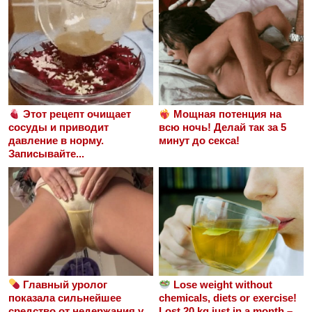
Этот рецепт очищает
Мощная потенция на
сосуды и приводит
всю ночь! Делай так за 5
давление в норму.
минут до секса!
Записывайте...
Главный уролог
Lose weight without
показала сильнейшее
chemicals, diets or exercise!
средство от недержания у
Lost 20 kg just in a month –