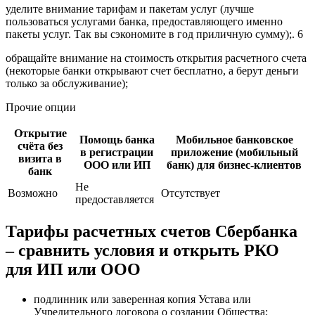
уделите внимание тарифам и пакетам услуг (лучше
пользоваться услугами банка, предоставляющего именно
пакеты услуг. Так вы сэкономите в год приличную сумму);. 6
обращайте внимание на стоимость открытия расчетного счета
(некоторые банки открывают счет бесплатно, а берут деньги
только за обслуживание);
Прочие опции
Открытие
Помощь банка
Мобиль­ное банков­ское
счёта без
в регист­рации
прило­жение (мобиль­ный
визита в
ООО или ИП
банк) для бизнес-клиентов
банк
Не
Возможно
Отсут­ствует
предоставляется
Тарифы расчетных счетов Сбербанка
– сравнить условия и открыть РКО
для ИП или ООО
подлинник или заверенная копия Устава или
Учредительного договора о создании Общества;