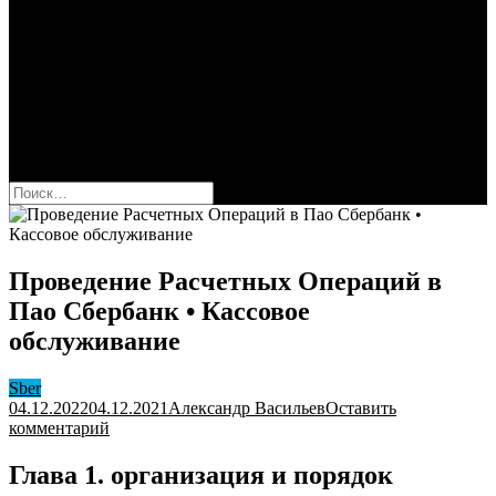
Сбербанк
Оформить карту Сбера
Взять кредит
Комиссии за переводы
Вклады для физ и юрлиц
Вопросы и ответы
Форум
кнопка режима сайта
Найти:
Проведение Расчетных Операций в
Пао Сбербанк • Кассовое
обслуживание
Sber
04.12.2022
04.12.2021
Александр Васильев
Оставить
к
комментарий
Проведение
Расчетных
Глава 1. организация и порядок
Операций