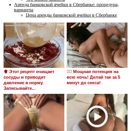
Аренда банковской ячейки в Сбербанке: процедура,
варианты
Цена аренды банковской ячейки в Сбербанке
🫀 Этот рецепт очищает
❤️‍🔥 Мощная потенция на
сосуды и приводит
всю ночь! Делай так за 5
давление в норму.
минут до секса!
Записывайте...