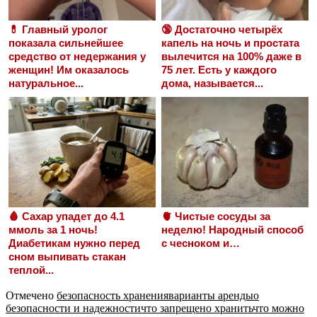
💊 Главный уролог
🔞 Достаточно четырёх
показала сильнейшее
капель на ночь и простата
средство от недержания у
вылечится на 100% даже в
женщин! Им оказалось
75 лет. Есть у каждого
натуральное...
дома, называется...
🩸 Сахар упадет до 4.1
🫀 Чистые сосуды за
ммоль за 1 ночь!
неделю! Народный способ
Диабетикам нужно перед
с чесноком и…
сном выпивать стакан
теплой...
Отмечено
безопасность хранения
варианты аренды
о
безопасности и надежности
что запрещено хранить
что можно