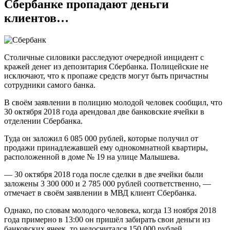
Сбербанке пропадают деньги
из
Банковских
клиентов…
Ячеек
Сбербанк
•
Что
Столичные силовики расследуют очередной инцидент с
запрещено
кражей денег из депозитария Сбербанка. Полицейские не
хранить
исключают, что к пропаже средств могут быть причастны
сотрудники самого банка.
В своём заявлении в полицию молодой человек сообщил, что
30 октября 2018 года арендовал две банковские ячейки в
отделении Сбербанка.
Туда он заложил 6 085 000 рублей, которые получил от
продажи принадлежавшей ему однокомнатной квартиры,
расположенной в доме № 19 на улице Малышева.
— 30 октября 2018 года после сделки в две ячейки были
заложены 3 300 000 и 2 785 000 рублей соответственно, —
отмечает в своём заявлении в МВД клиент Сбербанка.
Однако, по словам молодого человека, когда 13 ноября 2018
года примерно в 13:00 он пришёл забирать свои деньги из
банковских ячеек, то недосчитался 150 000 рублей.