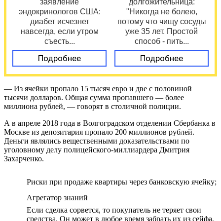
заявление
долгожительница:
эндокринологов США:
"Никогда не болею,
диабет исчезнет
потому что чищу сосуды
навсегда, если утром
уже 35 лет. Простой
съесть...
способ - пить...
Подробнее
Подробнее
— Из ячейки пропало 15 тысяч евро и две с половиной
тысячи долларов. Общая сумма пропавшего — более
миллиона рублей, — говорят в столичной полиции.
А в апреле 2018 года в Волгоградском отделении Сбербанка в
Москве из депозитария пропало 200 миллионов рублей.
Деньги являлись вещественными доказательствами по
уголовному делу полицейского-миллиардера Дмитрия
Захарченко.
Риски при продаже квартиры через банковскую ячейку;
Агрегатор знаний
Если сделка сорвется, то покупатель не теряет свои
средства. Он может в любое время забрать их из сейфа,