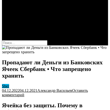
Сбербанк
Оформить карту Сбера
Взять кредит
Комиссии за переводы
Вклады для физ и юрлиц
Вопросы и ответы
Форум
кнопка режима сайта
Найти:
Пропадают ли Деньги из Банковских
Ячеек Сбербанк • Что запрещено
хранить
Sber
04.12.2022
04.12.2021
Александр Васильев
Оставить
к
комментарий
Пропадают
ли
Ячейка без защиты. Почему в
Деньги