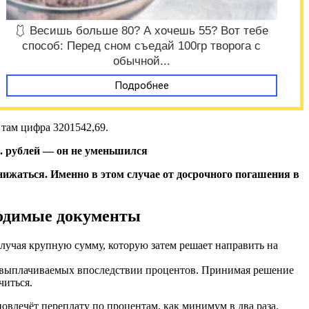
🩱 Весишь больше 80? А хочешь 55? Вот тебе
способ: Перед сном съедай 100гр творога с
обычной...
Подробнее
 там цифра 3201542,69.
с. рублей — он не уменьшился
снижаться. Именно в этом случае от досрочного погашения в
ходимые документы
олучая крупную сумму, которую затем решает направить на
ю выплачиваемых впоследствии процентов. Принимая решение
читься.
 повлечёт переплату по процентам, как минимум в два раза.