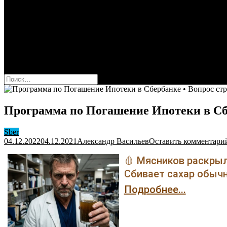
Оформить карту Сбера
Взять кредит
Комиссии за переводы
Вклады для физ и юрлиц
Вопросы и ответы
Форум
кнопка режима сайта
Найти:
Программа по Погашение Ипотеки в Сбе
Sber
04.12.2022
04.12.2021
Александр Васильев
Оставить комментари
🩸 Мясников раскрыл
Сбивает сахар обычн
Подробнее...