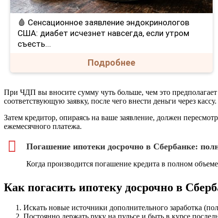
🩸 Сенсационное заявление эндокринологов
США: диабет исчезнет навсегда, если утром
съесть...
Подробнее
При ЧДП вы вносите сумму чуть больше, чем это предполагает 
соответствующую заявку, после чего внести деньги через кассу.
Затем кредитор, опираясь на ваше заявление, должен пересмот
ежемесячного платежа.
Погашение ипотеки досрочно в Сбербанке: полн
Когда производится погашение кредита в полном объеме
Как погасить ипотеку досрочно в Сбер
Искать новые источники дополнительного заработка (пол
Постоянно держать руку на пульсе и быть в курсе послед