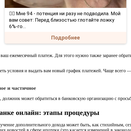
❤️‍🔥 Мне 94 - потенция ни разу не подводила. Мой
вам совет: Перед близостью глотайте ложку
6%-го...
Подробнее
ваш ежемесячный платеж. Для этого нужно также заранее обратит
реть условия и выдать вам новый график платежей. Чаще всего 
ое и частичное
, должник может обратиться в банковскую организацию с просьб
банке онлайн: этапы процедуры
учение дополнительного дохода может быть, как стихийным, се
них новостей в сфере ипотеки (это касается изменений в законод