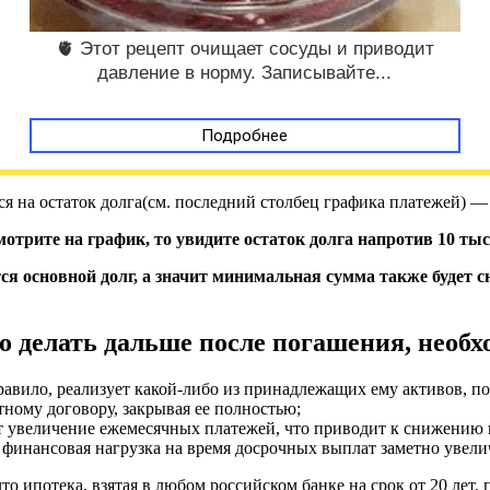
🫀 Этот рецепт очищает сосуды и приводит
давление в норму. Записывайте...
Подробнее
я на остаток долга(см. последний столбец графика платежей) —
мотрите на график, то увидите остаток долга напротив 10 ты
тся основной долг, а значит минимальная сумма также будет 
о делать дальше после погашения, необ
правило, реализует какой-либо из принадлежащих ему активов, п
ному договору, закрывая ее полностью;
дит увеличение ежемесячных платежей, что приводит к снижени
 финансовая нагрузка на время досрочных выплат заметно увели
 что ипотека, взятая в любом российском банке на срок от 20 лет,