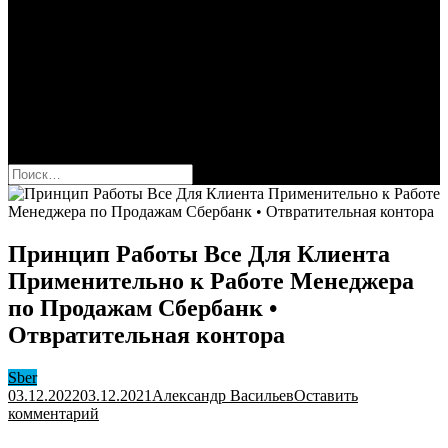
Сбербанк
Оформить карту Сбера
Взять кредит
Комиссии за переводы
Вклады для физ и юрлиц
Вопросы и ответы
Форум
кнопка режима сайта
Найти:
Принцип Работы Все Для Клиента
Применительно к Работе Менеджера
по Продажам Сбербанк •
Отвратительная контора
Sber
03.12.2022
03.12.2021
Александр Васильев
Оставить
к
комментарий
Принцип