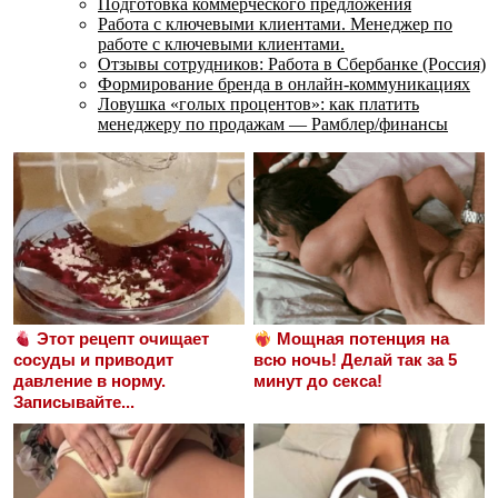
Подготовка коммерческого предложения
Работа с ключевыми клиентами. Менеджер по
работе с ключевыми клиентами.
Отзывы сотрудников: Работа в Сбербанке (Россия)
Формирование бренда в онлайн-коммуникациях
Ловушка «голых процентов»: как платить
менеджеру по продажам — Рамблер/финансы
Этот рецепт очищает
Мощная потенция на
сосуды и приводит
всю ночь! Делай так за 5
давление в норму.
минут до секса!
Записывайте...