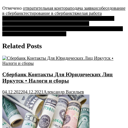
Отмечено
отвратительная контора
подача заявки
собеседование
в сбербанк
тестирование в сбербанк
тяжелая работа
Навигация
Как Отправить Деньги на Карту Сбербанка с Расчетного
Счета с Карты Сбербанка • По номеру счета
по
С Карты Сбербанка Перевели Деньги на Зарплатную Карту •
записям
Что делать и как разблокировать
Related Posts
Сбербанк Контакты Для Юридических Лиц
Иркутск • Налоги и сборы
04.12.2022
04.12.2021
Александр Васильев