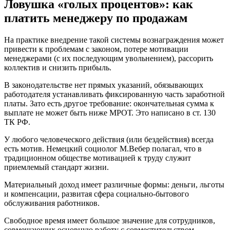
Работы
Ловушка «голых процентов»: как
Все
платить менеджеру по продажам
Для
Клиента
Применительно
На практике внедрение такой системы вознаграждения может
к
привести к проблемам с законом, потере мотивации
Работе
менеджерами (с их последующим увольнением), рассорить
Менеджера
коллектив и снизить прибыль.
по
Продажам
В законодательстве нет прямых указаний, обязывающих
Сбербанк
работодателя устанавливать фиксированную часть заработной
•
платы. Зато есть другое требование: окончательная сумма к
Отвратительная
выплате не может быть ниже МРОТ. Это написано в ст. 130
контора
ТК РФ.
У любого человеческого действия (или бездействия) всегда
есть мотив. Немецкий социолог М.Вебер полагал, что в
традиционном обществе мотивацией к труду служит
приемлемый стандарт жизни.
Материальный доход имеет различные формы: деньги, льготы
и компенсации, развитая сфера социально-бытового
обслуживания работников.
Свободное время имеет большое значение для сотрудников,
совмещающих основную работу с совместительством,