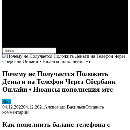
Сбербанк
Оформить карту Сбера
Взять кредит
Комиссии за переводы
Вклады для физ и юрлиц
Вопросы и ответы
Форум
кнопка режима сайта
Найти:
Почему не Получается Положить
Деньги на Телефон Через Сбербанк
Онлайн • Нюансы пополнения мтс
Sber
04.12.2022
04.12.2021
Александр Васильев
Оставить
к
комментарий
Почему
не
Как пополнить баланс телефона с
Получается