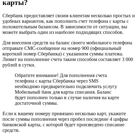
карты?
Положить
Деньги
на
Сбербанк предоставляет своим клиентам несколько простых и
Телефон
удобных вариантов, как пополнить счет телефона с карты с
Через
положительным балансом. В зависимости от ситуации, вы
Сбербанк
можете выбрать один из наиболее подходящих способов.
Онлайн
•
Для внесения средств на баланс своего мобильного телефона
Нюансы
отправьте СМС-сообщение на номер 900 (официальный
пополнения
короткий номер Сбербанка) с указанием суммы платежа.
мтс
Лимит на пополнение счета таким способом составляет 3 000
рублей в сутки.
Обратите внимание! Для пополнения счета
телефона с карты Сбербанка через SMS
необходимо предварительно подключить услугу
Мобильный банк для карты списания. Баланс
будет пополнен только в случае наличия на карте
достаточной суммы.
Если к вашему номеру привязано несколько карт, укажите
после суммы пополнения через пробел последние 4 цифры
банковской карты, с которой будет произведено списание
средств.