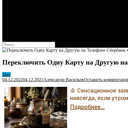
Оформить карту Сбера
Взять кредит
Комиссии за переводы
Вклады для физ и юрлиц
Вопросы и ответы
Форум
кнопка режима сайта
Найти:
Переключить Одну Карту на Другую на 
Sber
04.12.2022
04.12.2021
Александр Васильев
Оставить комментари
🩸 Сенсационное зая
навсегда, если утром
Подробнее...