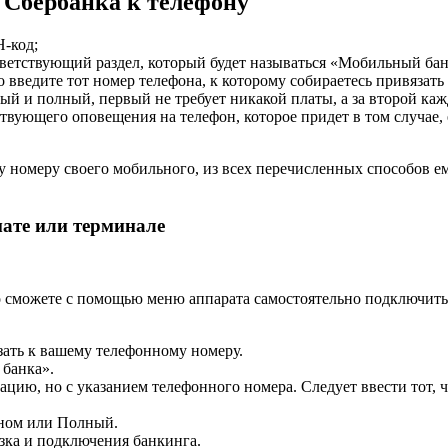
 Сбербанка к телефону
Н-код;
ответствующий раздел, который будет называться «Мобильный бан
о введите тот номер телефона, к которому собираетесь привязать
ный и полный, первый не требует никакой платы, а за второй каж
тствующего оповещения на телефон, которое придет в том случае
му номеру своего мобильного, из всех перечисленных способов е
мате или терминале
о сможете с помощью меню аппарата самостоятельно подключить
зать к вашему телефонному номеру.
 банка».
цию, но с указанием телефонного номера. Следует ввести тот, чт
оном или Полный.
зка и подключения банкинга.