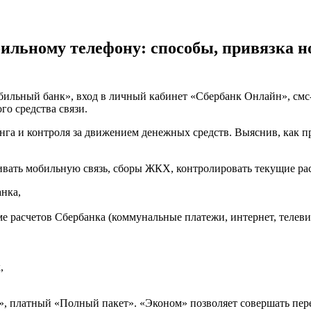
В
отделении
сбербанка
ильному телефону: способы, привязка но
ильный банк», вход в личный кабинет «Сбербанк Онлайн», см
о средства связи.
га и контроля за движением денежных средств. Выяснив, как пр
чивать мобильную связь, сборы ЖКХ, контролировать текущие р
нка,
ме расчетов Сбербанка (коммунальные платежи, интернет, телеви
,
м», платный «Полный пакет». «Эконом» позволяет совершать пе