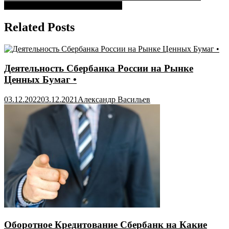
записям
044525225 • Структура сбербанка
Related Posts
Деятельность Сбербанка России на Рынке
Ценных Бумаг •
03.12.2022
03.12.2021
Александр Васильев
Оборотное Кредитование Сбербанк на Какие