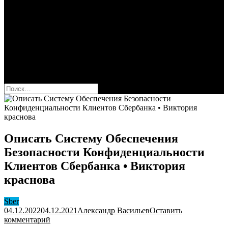
Сбербанк
Оформить карту Сбера
Взять кредит
Комиссии за переводы
Вклады для физ и юрлиц
Вопросы и ответы
Форум
кнопка режима сайта
Найти:
Описать Систему Обеспечения
Безопасности Конфиденциальности
Клиентов Сбербанка • Виктория
краснова
Sber
04.12.2022
04.12.2021
Александр Васильев
Оставить
к
комментарий