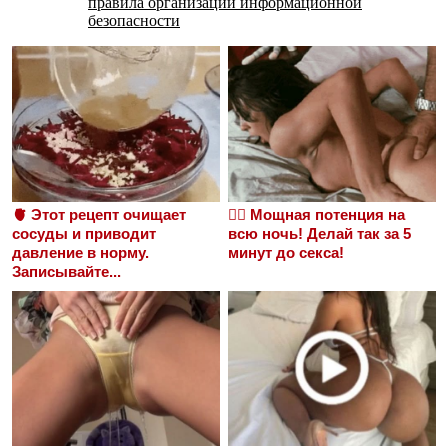
правила организации информационной
безопасности
🫀 Этот рецепт очищает
❤️‍🔥 Мощная потенция на
сосуды и приводит
всю ночь! Делай так за 5
давление в норму.
минут до секса!
Записывайте...