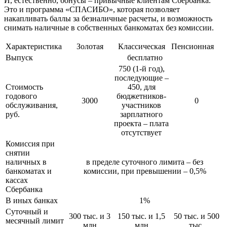
И, естественно, бонусы – привычные клиентам Сбербанка.
Это и программа «СПАСИБО», которая позволяет
накапливать баллы за безналичные расчеты, и возможность
снимать наличные в собственных банкоматах без комиссии.
Характеристика
Золотая
Классическая
Пенсионная
Выпуск
бесплатно
750 (1-й год),
последующие –
Стоимость
450, для
годового
бюджетников-
3000
0
обслуживания,
участников
руб.
зарплатного
проекта – плата
отсутствует
Комиссия при
снятии
наличных в
в пределе суточного лимита – без
банкоматах и
комиссии, при превышении – 0,5%
кассах
Сбербанка
В иных банках
1%
Суточный и
300 тыс. и 3
150 тыс. и 1,5
50 тыс. и 500
месячный лимит
млн
млн
тыс.