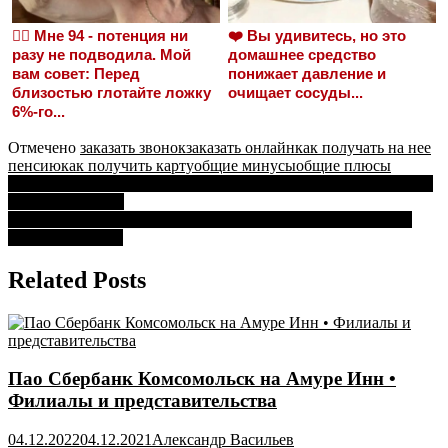
❤️‍🔥 Мне 94 - потенция ни
❤️ Вы удивитесь, но это
разу не подводила. Мой
домашнее средство
вам совет: Перед
понижает давление и
близостью глотайте ложку
очищает сосуды...
6%-го...
Отмечено
заказать звонок
заказать онлайн
как получать на нее
пенсию
как получить карту
общие минусы
общие плюсы
Навигация
Сбербанк Ипотека 1 Процент Эскроу Застройщики • Ипотека
с господдержкой
по
В Каких Отделениях Сбербанка Можно Купить Доллары •
записям
Помощь брокера
Related Posts
Пао Сбербанк Комсомольск на Амуре Инн •
Филиалы и представительства
04.12.2022
04.12.2021
Александр Васильев