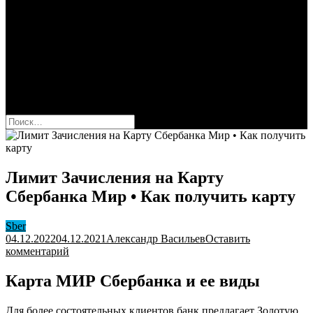
Сбербанк
Оформить карту Сбера
Взять кредит
Комиссии за переводы
Вклады для физ и юрлиц
Вопросы и ответы
Форум
кнопка режима сайта
Найти:
Лимит Зачисления на Карту
Сбербанка Мир • Как получить карту
Sber
04.12.2022
04.12.2021
Александр Васильев
Оставить
к
комментарий
Лимит
Зачисления
Карта МИР Сбербанка и ее виды
на
Карту
Для более состоятельных клиентов банк предлагает Золотую