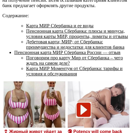
на получение пенсии. Всем остальным категориям клиентом
банк предлагает оформлять другие продукты.
Содержание:
Карта МИР Сбербанка и ее виды
Пенсионная карта Сбербанка: плюсы и минусы,
условия карты МИР, проценты, лимиты и отзывы
Дебетовая карта; МИР; от Сбербанка:
преимущества и недостатки для клиентов банка
Пенсионная карта МИР Сбербанка России — отзыв
Поговорим про карту Мир от Сбербанка – чего
ждать на самом деле?
Карта МИР Моментум от Сбербанка: тарифы и
условия и обслуживания
👙 Жирный живот уйдет за
🔞 Potency will come back