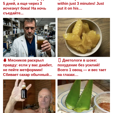
5 дней, а еще через 3
within just 3 minutes! Just
исчезнут бока! На ночь
put it on his…
съедайте...
🩸 Мясников раскрыл
🩱 Диетологи в шоке:
правду: если у вас диабет,
похудение без усилий!
не пейте метформин!
Всего 1 овощ — и вес тает
Сбивает сахар обычный...
на глазах…