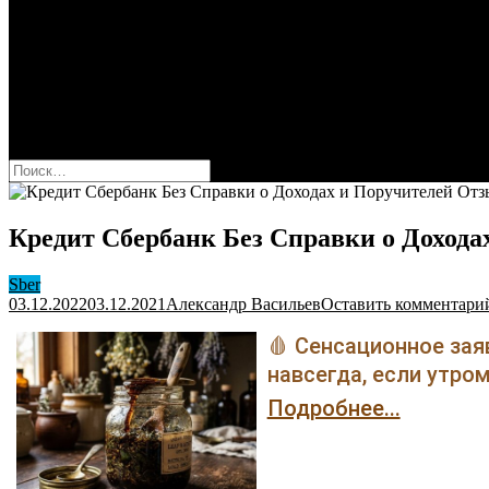
Оформить карту Сбера
Взять кредит
Комиссии за переводы
Вклады для физ и юрлиц
Вопросы и ответы
Форум
кнопка режима сайта
Найти:
Кредит Сбербанк Без Справки о Дохода
Sber
03.12.2022
03.12.2021
Александр Васильев
Оставить комментари
🩸 Сенсационное зая
навсегда, если утром
Подробнее...