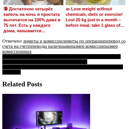
🔞 Достаточно четырёх
🥗 Lose weight without
капель на ночь и простата
chemicals, diets or exercise!
вылечится на 100% даже в
Lost 20 kg just in a month –
75 лет. Есть у каждого
before meal, take 1 glass of…
дома, называется...
Отмечено
лимиты и комиссии
лимиты по операции
перевод со
счета на счет
переводы наличными
размер комиссии
размер
комиссионных
Навигация
Если Положить Деньги в Сбербанк Под Проценты Сколько
Проценты по Вкладам • Особый пополняй
по
Справка из Банка Реквизитах Все до Сбербанка • Как можно
записям
получить
Related Posts