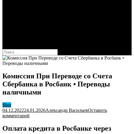
Сбербанк
Оформить карту Сбера
Взять кредит
Комиссии за переводы
Вклады для физ и юрлиц
Вопросы и ответы
Форум
кнопка режима сайта
Найти:
Комиссия При Переводе со Счета
Сбербанка в Росбанк • Переводы
наличными
Sber
04.12.2022
24.01.2026
Александр Васильев
Оставить
к
комментарий
Комиссия
При
Оплата кредита в Росбанке через
Переводе