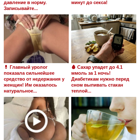
давление в норму.
минут до секса!
Записывайте...
💊 Главный уролог
🩸 Сахар упадет до 4.1
показала сильнейшее
ммоль за 1 ночь!
средство от недержания у
Диабетикам нужно перед
женщин! Им оказалось
сном выпивать стакан
натуральное...
теплой...