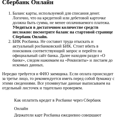
Сбербанк Онлайн
со
Счета
Сбербанка
Баланс карты, используемой для списания денег.
в
Логично, что на кредитной или дебетовой карточке
Росбанк
должна быть сумма, не менее оплачиваемого платежа.
•
Убедиться в достаточном количестве средств
Переводы
несложно: посмотрите баланс на стартовой странице
наличными
Сбербанк Онлайн.
БИК Росбанка. Не составит труда отыскать и
актуальный росбанковский БИК. Стоит вбить в
поисковик соответствующий запрос и перейти на
официальный сайт банка. Далее находим раздел «О
банке», следом нажимаем на «Реквизиты» и листаем до
искомых данных.
Нередко требуется и ФИО заемщика. Если оплата происходит
за третье лицо, то рекомендуется иметь перед собой бумажку с
этими сведениями. Все упомянутые данные выписываем на
отдельный листочек и тщательно проверяем.
Как оплатить кредит в Росбанке через Сбербанк
Онлайн
Держатели карт Росбанка ежедневно совершают