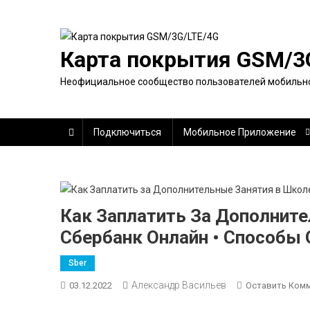
Перейти
к
содержимому
Карта покрытия GSM/3
Неофициальное сообщество пользователей мобильно
Подключиться
Мобильное Приложение
Как Заплатить За Дополнит
Сбербанк Онлайн • Способы
Sber
Александр Васильев
03.12.2022
Оставить Ком