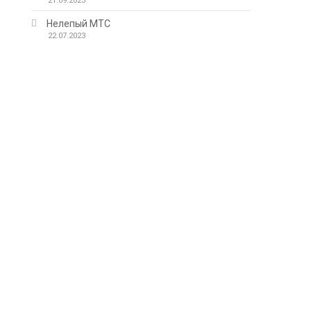
я
21.09.2023
Нелепый МТС
22.07.2023