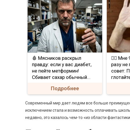
🩸 Мясников раскрыл
❤️‍🔥 Мн
правду: если у вас диабет,
разу не
не пейте метформин!
совет: 
Сбивает сахар обычный...
глотайте
Подробнее
Современный мир дает людям все больше преимуществ
исключением стала и возможность оплачивать школь
недавно, это казалось чем-то «из области фантастики