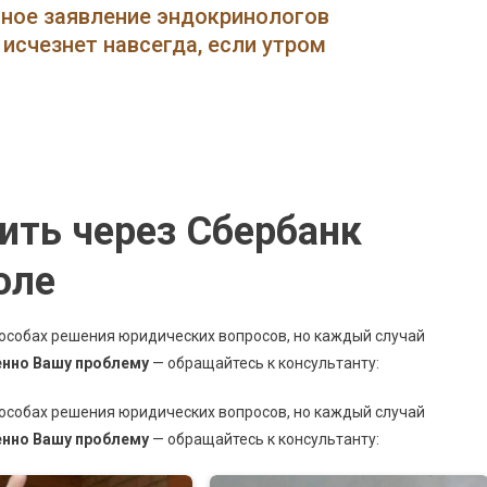
Заплатить
нное заявление эндокринологов
За
исчезнет навсегда, если утром
Дополнительные
Занятия
В
Школе
Через
Сбербанк
Онлайн
ить через Сбербанк
•
Способы
оле
Оплаты
пособах решения юридических вопросов, но каждый случай
енно Вашу проблему
— обращайтесь к консультанту:
пособах решения юридических вопросов, но каждый случай
енно Вашу проблему
— обращайтесь к консультанту: