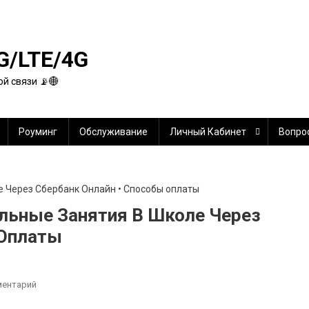
G/LTE/4G
й связи 📡🌐
Роуминг
Обслуживание
Личный Кабинет
Вопро
ельные Занятия В Школе Через
 Оплаты
К
ментарий
Как