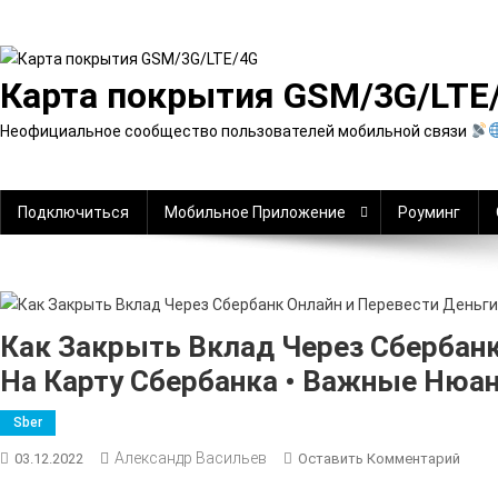
Перейти
к
содержимому
Карта покрытия GSM/3G/LTE
Неофициальное сообщество пользователей мобильной связи
Подключиться
Мобильное Приложение
Роуминг
Как Закрыть Вклад Через Сбербанк
На Карту Сбербанка • Важные Нюа
Sber
Александр Васильев
К
03.12.2022
Оставить Комментарий
Как