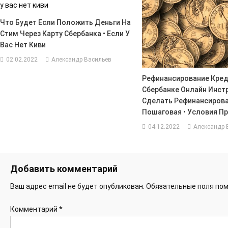
Что Будет Если Положить Деньги На
Стим Через Карту Сбербанка • Если У
Вас Нет Киви
02.02.2022
Александр Васильев
Рефинансирование Кред
Сбербанке Онлайн Инст
Сделать Рефинансиров
Пошаговая • Условия П
04.12.2022
Александр 
Добавить комментарий
Ваш адрес email не будет опубликован.
Обязательные поля по
Комментарий
*