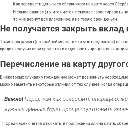
Закр
Как перевести деньги со сберкнижки на карту через Сберб
Вкла
И самое важное (то, что никто не сможет гарантировать на
Чере
то мне вернут все вложенное, я не теряю свои деньги.
Сбер
Не получается закрыть вклад 
Онла
И
Такие программы (по крайней мере, то что мне предлагали) не явл
Пере
кредит, получив свои проценты и отдав часть процентов вкдадчи
День
На
Перечисление на карту другог
Карту
Сбер
•
В некоторых случаях у гражданина может возникнуть необходимос
Важн
можно заметить некоторые отличия от тех случаев, когда операц
Нюан
Важно!
Перед тем как совершить операцию, жел
нужные данные будет проще подготовить заран
Среди всех счетов отыскать, в приложении или на сайте, сбе