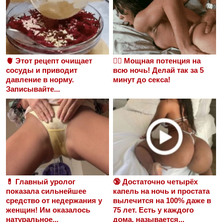
🫀 Этот рецепт очищает
❤️‍🔥 Мощная потенция на
сосуды и приводит
всю ночь! Делай так за 5
давление в норму.
минут до секса!
Записывайте...
💊 Главный уролог
🔞 Достаточно четырёх
показала сильнейшее
капель на ночь и простата
средство от недержания у
вылечится на 100% даже в
женщин! Им оказалось
75 лет. Есть у каждого
натуральное...
дома, называется...