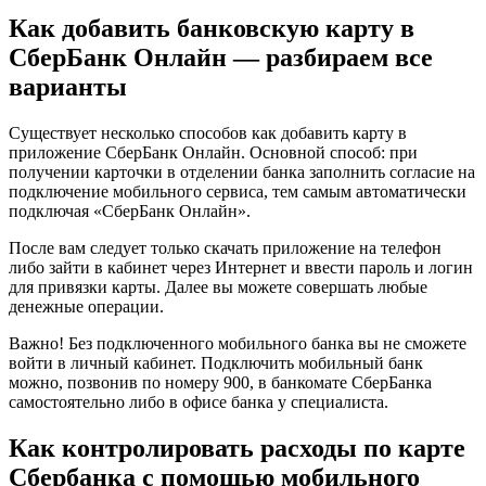
Как
Закрыть
Как добавить банковскую карту в
Счет
СберБанк Онлайн — разбираем все
в
Сбербанке
варианты
Онлайн
в
Существует несколько способов как добавить карту в
Мобильном
приложение СберБанк Онлайн. Основной способ: при
Приложении
получении карточки в отделении банка заполнить согласие на
и
подключение мобильного сервиса, тем самым автоматически
Перевести
подключая «СберБанк Онлайн».
на
Карту
После вам следует только скачать приложение на телефон
Мир
либо зайти в кабинет через Интернет и ввести пароль и логин
•
для привязки карты. Далее вы можете совершать любые
Перевод
денежные операции.
денег
в
Важно! Без подключенного мобильного банка вы не сможете
сбп
войти в личный кабинет. Подключить мобильный банк
можно, позвонив по номеру 900, в банкомате СберБанка
самостоятельно либо в офисе банка у специалиста.
Как контролировать расходы по карте
Сбербанка с помощью мобильного