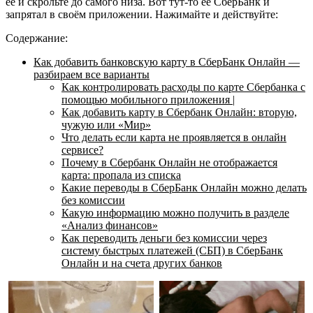
её и скрольте до самого низа. Вот тут-то её СберБанк и
запрятал в своём приложении. Нажимайте и действуйте:
Содержание:
Как добавить банковскую карту в СберБанк Онлайн —
разбираем все варианты
Как контролировать расходы по карте Сбербанка с
помощью мобильного приложения |
Как добавить карту в Сбербанк Онлайн: вторую,
чужую или «Мир»
Что делать если карта не проявляется в онлайн
сервисе?
Почему в Сбербанк Онлайн не отображается
карта: пропала из списка
Какие переводы в СберБанк Онлайн можно делать
без комиссии
Какую информацию можно получить в разделе
«Анализ финансов»
Как переводить деньги без комиссии через
систему быстрых платежей (СБП) в СберБанк
Онлайн и на счета других банков