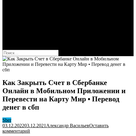
Сбербанк
Оформить карту Сбера
Взять кредит
Комиссии за переводы
Вклады для физ и юрлиц
Вопросы и ответы
Форум
кнопка режима сайта
Найти:
Как Закрыть Счет в Сбербанке
Онлайн в Мобильном Приложении и
Перевести на Карту Мир • Перевод
денег в сбп
Sber
03.12.2022
03.12.2021
Александр Васильев
Оставить
к
комментарий