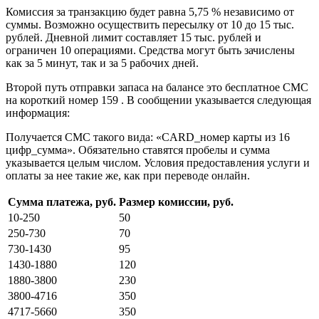
Номера
Комиссия за транзакцию будет равна 5,75 % независимо от
Перевести
суммы. Возможно осуществить пересылку от 10 до 15 тыс.
Деньги
рублей. Дневной лимит составляет 15 тыс. рублей и
на
ограничен 10 операциями. Средства могут быть зачислены
Карту
как за 5 минут, так и за 5 рабочих дней.
Сбербанка
•
Второй путь отправки запаса на балансе это бесплатное СМС
В
на короткий номер 159 . В сообщении указывается следующая
приложении
информация:
мтс
деньги
Получается СМС такого вида: «CARD_номер карты из 16
цифр_сумма». Обязательно ставятся пробелы и сумма
указывается целым числом. Условия предоставления услуги и
оплаты за нее такие же, как при переводе онлайн.
Сумма платежа, руб.
Размер комиссии, руб.
10-250
50
250-730
70
730-1430
95
1430-1880
120
1880-3800
230
3800-4716
350
4717-5660
350