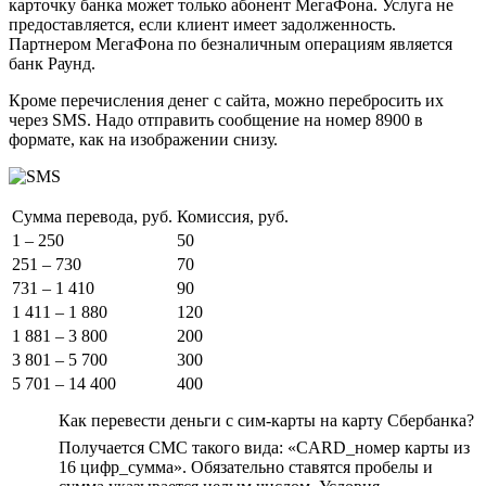
карточку банка может только абонент МегаФона. Услуга не
предоставляется, если клиент имеет задолженность.
Партнером МегаФона по безналичным операциям является
банк Раунд.
Кроме перечисления денег с сайта, можно перебросить их
через SMS. Надо отправить сообщение на номер 8900 в
формате, как на изображении снизу.
Сумма перевода, руб.
Комиссия, руб.
1 – 250
50
251 – 730
70
731 – 1 410
90
1 411 – 1 880
120
1 881 – 3 800
200
3 801 – 5 700
300
5 701 – 14 400
400
Как перевести деньги с сим-карты на карту Сбербанка?
Получается СМС такого вида: «CARD_номер карты из
16 цифр_сумма». Обязательно ставятся пробелы и