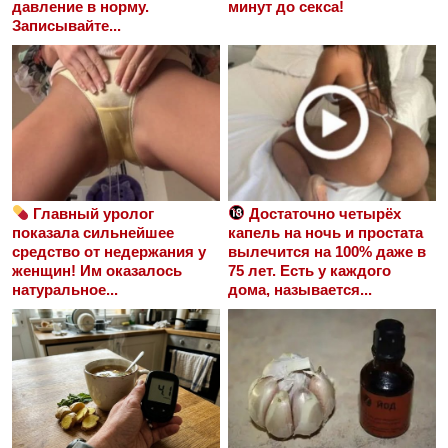
давление в норму.
минут до секса!
Записывайте...
Главный уролог
Достаточно четырёх
показала сильнейшее
капель на ночь и простата
средство от недержания у
вылечится на 100% даже в
женщин! Им оказалось
75 лет. Есть у каждого
натуральное...
дома, называется...