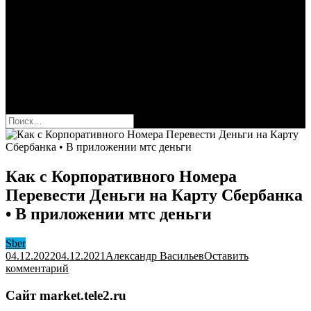
Сбербанк
Оформить карту Сбера
Взять кредит
Комиссии за переводы
Вклады для физ и юрлиц
Вопросы и ответы
Форум
кнопка режима сайта
Найти:
Как с Корпоративного Номера
Перевести Деньги на Карту Сбербанка
• В приложении мтс деньги
Sber
04.12.2022
04.12.2021
Александр Васильев
Оставить
к
комментарий
Как
с
Сайт market.tele2.ru
Корпоративного