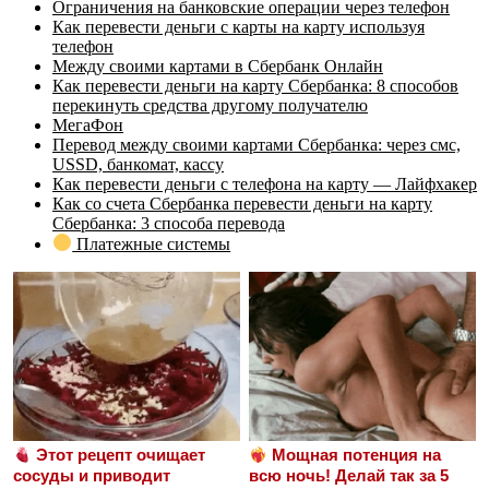
Ограничения на банковские операции через телефон
Как перевести деньги с карты на карту используя
телефон
Между своими картами в Сбербанк Онлайн
Как перевести деньги на карту Сбербанка: 8 способов
перекинуть средства другому получателю
МегаФон
Перевод между своими картами Сбербанка: через смс,
USSD, банкомат, кассу
Как перевести деньги с телефона на карту — Лайфхакер
Как со счета Сбербанка перевести деньги на карту
Сбербанка: 3 способа перевода
Платежные системы
Этот рецепт очищает
Мощная потенция на
сосуды и приводит
всю ночь! Делай так за 5