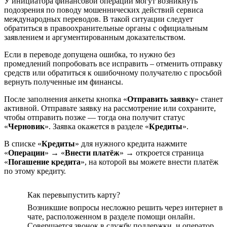
У инициатора финансовой операции могут возникнуть
подозрения по поводу мошеннических действий сервиса
международных переводов. В такой ситуации следует
обратиться в правоохранительные органы с официальным
заявлением и аргументированным доказательством.
Если в переводе допущена ошибка, то нужно без
промедлений попробовать все исправить – отменить отправку
средств или обратиться к ошибочному получателю с просьбой
вернуть полученные им финансы.
После заполнения анкеты кнопка «
Отправить заявку
» станет
активной. Отправьте заявку на рассмотрение или сохраните,
чтобы отправить позже — тогда она получит статус
«
Черновик
». Заявка окажется в разделе «
Кредиты
».
В списке «
Кредиты
» для нужного кредита нажмите
«
Операции
» → «
Внести платёж
» → откроется страница
«
Погашение кредита
», на которой вы можете внести платёж
по этому кредиту.
Как перевыпустить карту?
Возникшие вопросы несложно решить через интернет в
чате, расположенном в разделе помощи онлайн.
Совершается звонок в службу поддержки, и оператор