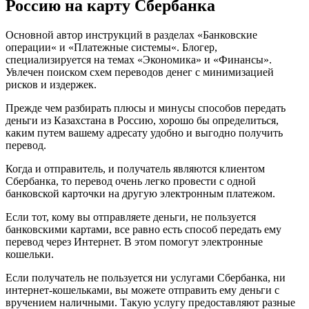
Россию на карту Сбербанка
Сбербанка
Казахстана
Если
Основной автор инструкций в разделах «Банковские
я
операции« и «Платежные системы«. Блогер,
в
специализируется на темах «Экономика» и «Финансы».
России
Увлечен поиском схем переводов денег с минимизацией
•
рисков и издержек.
По
номеру
Прежде чем разбирать плюсы и минусы способов передать
карты
деньги из Казахстана в Россию, хорошо бы определиться,
каким путем вашему адресату удобно и выгодно получить
перевод.
Когда и отправитель, и получатель являются клиентом
Сбербанка, то перевод очень легко провести с одной
банковской карточки на другую электронным платежом.
Если тот, кому вы отправляете деньги, не пользуется
банковскими картами, все равно есть способ передать ему
перевод через Интернет. В этом помогут электронные
кошельки.
Если получатель не пользуется ни услугами Сбербанка, ни
интернет-кошельками, вы можете отправить ему деньги с
вручением наличными. Такую услугу предоставляют разные