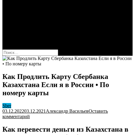
Сбербанк
Оформить карту Сбера
Взять кредит
Комиссии за переводы
Вклады для физ и юрлиц
Вопросы и ответы
Форум
кнопка режима сайта
Найти:
Как Продлить Карту Сбербанка
Казахстана Если я в России • По
номеру карты
Sber
03.12.2022
03.12.2021
Александр Васильев
Оставить
к
комментарий
Как
Продлить
Как перевести деньги из Казахстана в
Карту