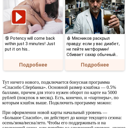
🔞 Potency will come back
🩸 Мясников раскрыл
within just 3 minutes! Just
правду: если у вас диабет,
put it on his…
не пейте метформин!
Сбивает сахар обычный...
Подробнее
Подробнее
Тут ничего нового, подключается бонусная программа
«Спасибо Сбербанка». Основной размер кэшбэка — 0.5%
баллами, причем для этого нужен оборот по карте на 5000
рублей (покупок в месяц). Есть, конечно, и «партнеры», по
которым кэшбэк выше. Подключить программу можно:
При оформлении новой карты начальный уровень —
«Большое Спасибо», он действует до конце текущего сезона:
осень/зима/весна/лето. Чтобы его поддерживать и на
следующий сезон, или перейти на следующий уровень, нужно