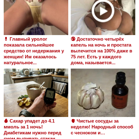
💊 Главный уролог
🔞 Достаточно четырёх
показала сильнейшее
капель на ночь и простата
средство от недержания у
вылечится на 100% даже в
женщин! Им оказалось
75 лет. Есть у каждого
натуральное...
дома, называется...
🩸 Сахар упадет до 4.1
🫀 Чистые сосуды за
ммоль за 1 ночь!
неделю! Народный способ
Диабетикам нужно перед
с чесноком и…
сном выпивать стакан