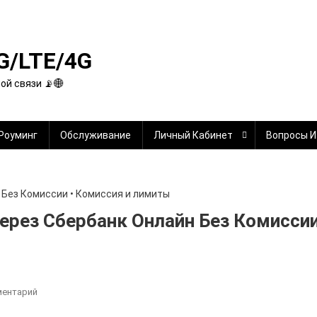
G/LTE/4G
й связи 📡🌐
Роуминг
Обслуживание
Личный Кабинет
Вопросы И
ерез Сбербанк Онлайн Без Комисси
К
ментарий
Как