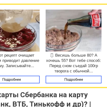
от рецепт очищает
🩱 Весишь больше 80? А
и приводит давление
хочешь 55? Вот тебе способ:
му. Записывайте...
Перед сном съедай 100гр
творога с обычной...
Подробнее
Подробнее
карты Сбербанка на карту
нк, ВТБ, Тинькофф и др)? |