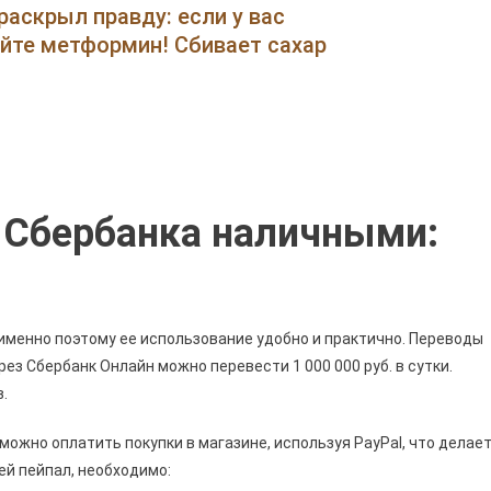
Пополнить
раскрыл правду: если у вас
Карту
ейте метформин! Сбивает сахар
Мани
Через
Сбербанк
Онлайн
Без
Комиссии
•
у Сбербанка наличными:
Комиссия
И
ы
Лимиты
 именно поэтому ее использование удобно и практично. Переводы
ез Сбербанк Онлайн можно перевести 1 000 000 руб. в сутки.
.
можно оплатить покупки в магазине, используя PayPal, что делае
ей пейпал, необходимо: