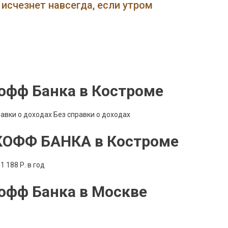
Карту
исчезнет навсегда, если утром
Тинькофф
В
Костроме
офф Банка в Костроме
равки о доходах Без справки о доходах
КОФФ БАНКА в Костроме
1 188 Р. в год
офф Банка в Москве