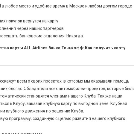
 в любое место и удобное время в Москве и любом другом городе
их покупок вернутся на карту
олнения через наших партнеров
посещать банковские отделения. Никогда.
тва карты ALL Airlines банка Тинькофф:
Как получить карту
сскажут всем о своих проектах, в которых мы оказывали помощь
аших блогах. Обладатели всех автомобилей-проектов, которые был
томатически становятся членами нашего Клуба. Так же наши
ся к Клубу, заказав клубную карту по выгодной цене. Клубная
тии клубного движения по решению Клуба.
вую программу, созданную с целью развития нашего клубного