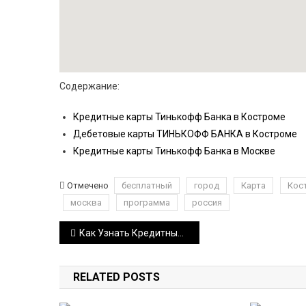
Содержание:
Кредитные карты Тинькофф Банка в Костроме
Дебетовые карты ТИНЬКОФФ БАНКА в Костроме
Кредитные карты Тинькофф Банка в Москве
Отмечено
бесплатный
город
Карта
Кос
москва
программа
россия
Навигация
Как Узнать Кредитный Лимит по Карте Тинькофф не Активируя ее
по
RELATED POSTS
записям