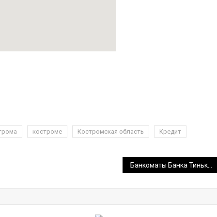
трома
костроме
Костромская область
Кредит
Банкоматы Банка Тинькофф в Пушкине Спб