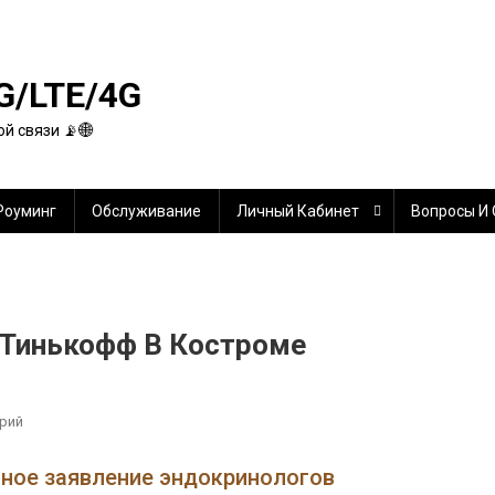
G/LTE/4G
й связи 📡🌐
Роуминг
Обслуживание
Личный Кабинет
Вопросы И
 Тинькофф В Костроме
К
рий
Оформить
Кредитную
нное заявление эндокринологов