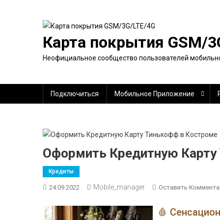
Перейти
к
содержимому
Карта покрытия GSM/3
Неофициальное сообщество пользователей мобильно
Подключиться
Мобильное Приложение
Оформить Кредитную Карту
Кредиты
Mobile_manager
24.09.2022
Оставить Коммента
🩸 Сенсацио