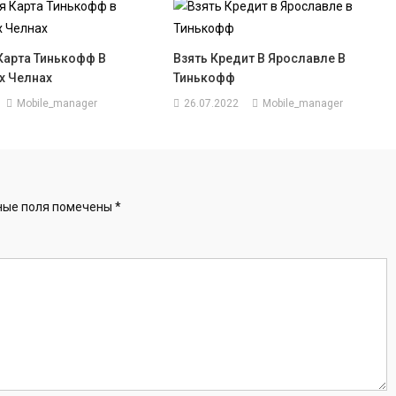
Карта Тинькофф В
Взять Кредит В Ярославле В
х Челнах
Тинькофф
Mobile_manager
26.07.2022
Mobile_manager
ные поля помечены
*