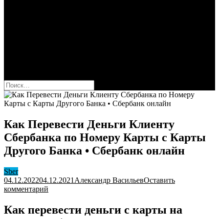
Сбербанк
Оформить карту Сбера
Взять кредит
Комиссии за переводы
Вклады для физ и юрлиц
Вопросы и ответы
Форум
кнопка режима сайта
Найти:
Как Перевести Деньги Клиенту
Сбербанка по Номеру Карты с Карты
Другого Банка • Сбербанк онлайн
Sber
04.12.2022
04.12.2021
Александр Васильев
Оставить
к
комментарий
Как
Перевести
Как перевести деньги с карты на
Деньги