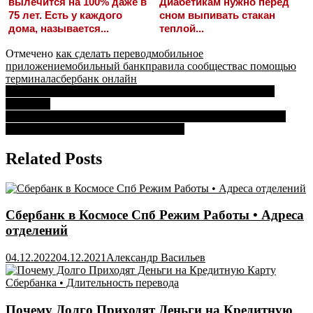
вылечится на 100% даже в
Диабетикам нужно перед
75 лет. Есть у каждого
сном выпивать стакан
дома, называется...
теплой...
Отмечено
как сделать перевод
мобильное
приложение
мобильный банк
правила сообщества
с помощью
терминала
сбербанк онлайн
Навигация
Как я Работал в Сбербанке Программистом • Где искать
вакансии
по
Карта Моментум от Сбербанка Можно ли Пользоваться за
записям
Границей • Оформление и активация
Related Posts
Сбербанк в Космосе Спб Режим Работы • Адреса
отделений
04.12.2022
04.12.2021
Александр Васильев
Почему Долго Приходят Деньги на Кредитную