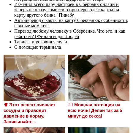
Изменил всего пару настроек в Сбербанк онлайн и
теперь не плачу комиссию при переводе с карты на
карту другого банка | Пикабу
Автоперевод с карты на карту Сбербанка: особенности,
важные моменты
Перевод любому человеку в Сбербанке. Что это, и как
работает? | Финансы для Людей
Тарифы и условия услуги
С помощью терминала
🫀 Этот рецепт очищает
❤️‍🔥 Мощная потенция на
сосуды и приводит
всю ночь! Делай так за 5
давление в норму.
минут до секса!
Записывайте...