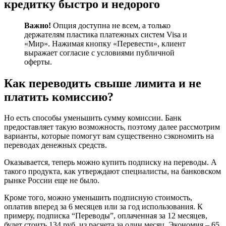
кредитку быстро и недорого
Клиенту
Сбербанка
по
Важно!
Опция доступна не всем, а только
Номеру
держателям пластика платежных систем Visa и
Карты
«Мир». Нажимая кнопку «Перевести», клиент
с
выражает согласие с условиями публичной
Карты
оферты.
Другого
Банка
Как переводить свыше лимита и не
•
платить комиссию?
Сбербанк
онлайн
Но есть способы уменьшить сумму комиссии. Банк
предоставляет такую возможность, поэтому далее рассмотрим
варианты, которые помогут вам существенно сэкономить на
переводах денежных средств.
Оказывается, теперь можно купить подписку на переводы. А
такого продукта, как утверждают специалисты, на банковском
рынке России еще не было.
Кроме того, можно уменьшить подписную стоимость,
оплатив вперед за 6 месяцев или за год использования. К
примеру, подписка “Переводы”, оплаченная за 12 месяцев,
будет стоить 134 руб. из расчета за один месяц. Экономия – 65