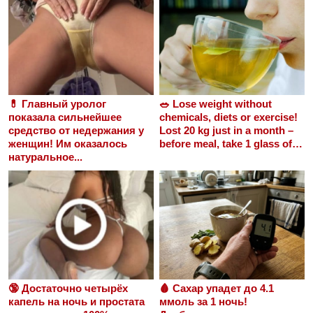
💊 Главный уролог
🥗 Lose weight without
показала сильнейшее
chemicals, diets or exercise!
средство от недержания у
Lost 20 kg just in a month –
женщин! Им оказалось
before meal, take 1 glass of…
натуральное...
🔞 Достаточно четырёх
🩸 Сахар упадет до 4.1
капель на ночь и простата
ммоль за 1 ночь!