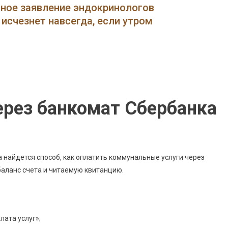
Оплатить
нное заявление эндокринологов
Медкнижку
исчезнет навсегда, если утром
Через
Терминал
Сбербанка
•
Через
Терминал
ерез банкомат Сбербанка
да найдется способ, как оплатить коммунальные услуги через
аланс счета и читаемую квитанцию.
лата услуг»;