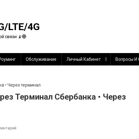
G/LTE/4G
й связи 📡🌐
Роуминг
Обслуживание
Личный Кабинет
Вопросы И
рез Терминал Сбербанка • Через
К
ментарий
Как