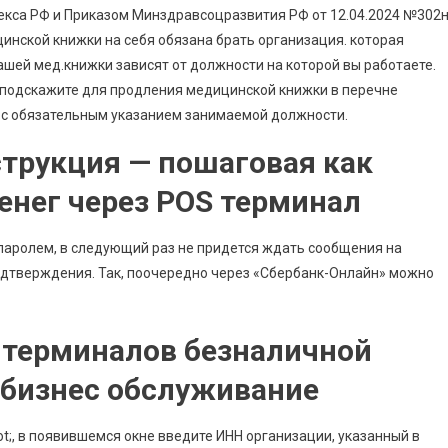
кодекса РФ и Приказом Минздравсоцразвития РФ от 12.04.2024 №302
нской книжки на себя обязана брать организация. которая
ашей мед.книжки зависят от должности на которой вы работаете.
, подскажите для продления медицинской книжки в перечне
 с обязательным указанием занимаемой должности.
трукция — пошаговая как
енег через POS терминал
ролем, в следующий раз не придется ждать сообщения на
одтверждения. Так, поочередно через «Сбербанк-Онлайн» можно
 терминалов безналичной
 бизнес обслуживание
t;, в появившемся окне введите ИНН организации, указанный в