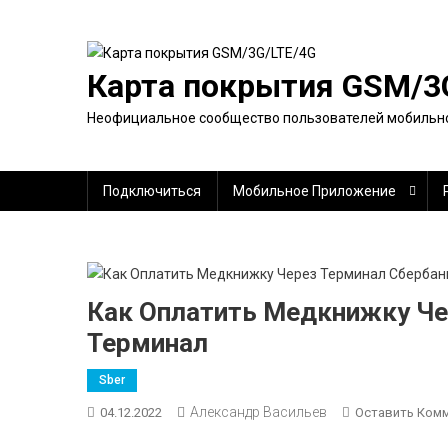
Перейти
к
содержимому
Карта покрытия GSM/3
Неофициальное сообщество пользователей мобильно
Подключиться
Мобильное Приложение
Как Оплатить Медкнижку Че
Терминал
Sber
Александр Васильев
04.12.2022
Оставить Ком