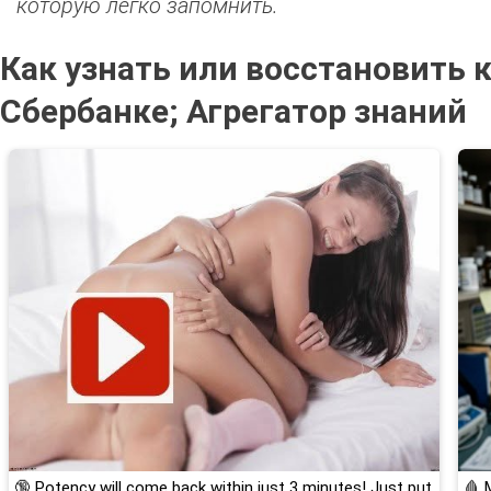
которую легко запомнить.
Как узнать или восстановить 
Сбербанке; Агрегатор знаний
🔞 Potency will come back within just 3 minutes! Just put
🩸 