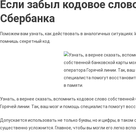
Если забыл кодовое слов
Мож
Узна
Сбербанка
Свое
Кодо
Слов
Поможем вам узнать, как действовать в аналогичных ситуациях. 
В
помнишь секретный код.
Сбер
Онла
•
Мож
Ли
Поме
Узнать, а вернее сказать, вспомнить кодовое слово собственной
Горячей линии. Так, ваш мозг и помощь специалиста помогут вос
Допускается использовать не только буквы, но и цифры, в тако
существенно усложнится. Главное, чтобы вы могли его легко вспо