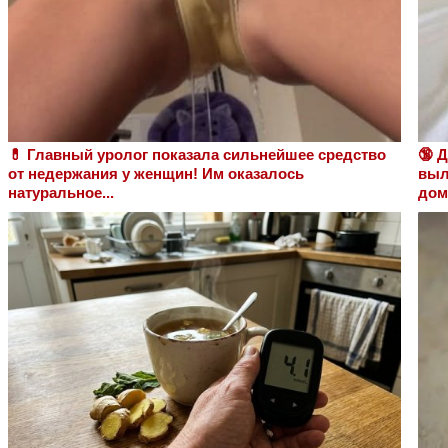
💊 Главный уролог показала сильнейшее средство
🔞 
от недержания у женщин! Им оказалось
выл
натуральное...
дом