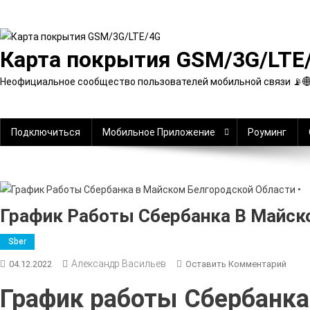
Перейти
к
содержимому
Карта покрытия GSM/3G/LTE
Неофициальное сообщество пользователей мобильной связи 📡
Подключиться
Мобильное Приложение
Роуминг
График Работы Сбербанка В Майско
Sber
Александр Васильев
К
04.12.2022
Оставить Комментарий
Граф
График работы Сбербанка
Рабо