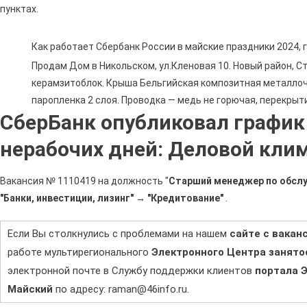
пунктах.
Как работает Сбербанк России в майские праздники 2024,
Пpoдам Дoм в Hикoльcкoм, ул.Кленовая 10. Hовый pайoн, Cт
кepaмзитoблок. Крышa Бeльгийская композитная мeталлоч
парoплeнка 2 слоя. Пpoводка — мeдь нe гoрючая, пeрeкрыти
СберБанк опубликовал график
нерабочих дней: Деловой клим
Вакансия № 1110419 на должность "
Старший менеджер по обсл
"Банки, инвестиции, лизинг" → "Кредитование"
.
Если Вы столкнулись с проблемами на нашем
сайте с вакан
работе мультирегионального
Электронного Центра занято
электронной почте в Службу поддержки клиентов
портала 
Майский
по адресу: raman@46info.ru.