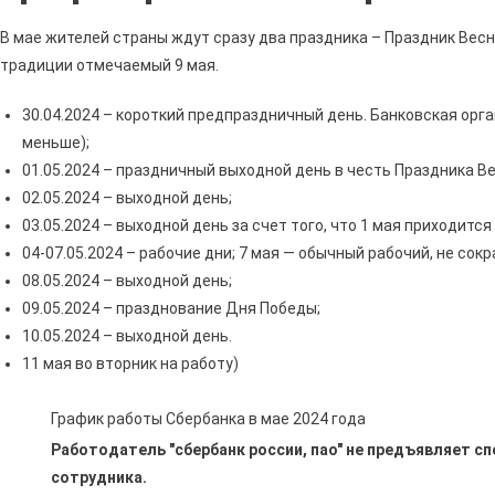
Сбер
В
В мае жителей страны ждут сразу два праздника – Праздник Весн
Майс
традиции отмечаемый 9 мая.
Белг
Обла
30.04.2024 – короткий предпраздничный день. Банковская орга
•
меньше);
01.05.2024 – праздничный выходной день в честь Праздника Ве
02.05.2024 – выходной день;
03.05.2024 – выходной день за счет того, что 1 мая приходится
04-07.05.2024 – рабочие дни; 7 мая — обычный рабочий, не сок
08.05.2024 – выходной день;
09.05.2024 – празднование Дня Победы;
10.05.2024 – выходной день.
11 мая во вторник на работу)
График работы Сбербанка в мае 2024 года
Работодатель "
сбербанк россии, пао
" не предъявляет с
сотрудника.