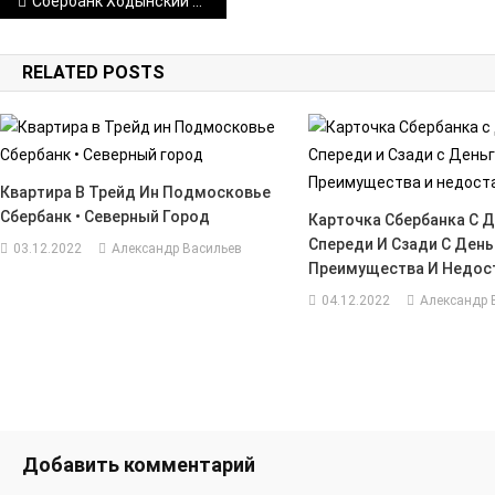
Навигация
Сбербанк Ходынский Бульвар 2 Номер Отделения • Региональные представительства
по
RELATED POSTS
записям
Квартира В Трейд Ин Подмосковье
Сбербанк • Северный Город
Карточка Сбербанка С Д
Спереди И Сзади С День
03.12.2022
Александр Васильев
Преимущества И Недос
04.12.2022
Александр 
Добавить комментарий