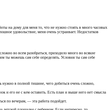
боты на дому для меня то, что не нужно стоять в много часовых
плошное удовольствие, меня очень устраивает. Недостатков
сложно во всем разобраться, приходило много во всякие
им ты можешь сам себе определять. Условия ты сам себе
ь нужно в полной тишине, чего добиться очень сложно,
ок и его не с кем оставить. Есть план и выше него нет смысла
ься по вечерам, — эта работа подойдет.
на детской площадке с ребенком. Если интересно, то