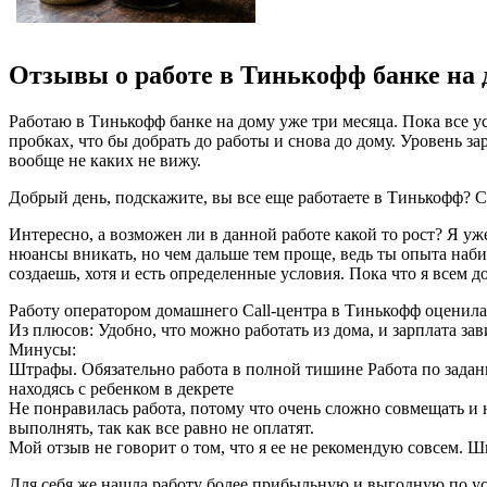
Отзывы о работе в Тинькофф банке на д
Работаю в Тинькофф банке на дому уже три месяца. Пока все ус
пробках, что бы добрать до работы и снова до дому. Уровень з
вообще не каких не вижу.
Добрый день, подскажите, вы все еще работаете в Тинькофф? С
Интересно, а возможен ли в данной работе какой то рост? Я уж
нюансы вникать, но чем дальше тем проще, ведь ты опыта наби
создаешь, хотя и есть определенные условия. Пока что я всем д
Работу оператором домашнего Call-центра в Тинькофф оценил
Из плюсов: Удобно, что можно работать из дома, и зарплата зави
Минусы:
Штрафы. Обязательно работа в полной тишине Работа по заданн
находясь с ребенком в декрете
Не понравилась работа, потому что очень сложно совмещать и н
выполнять, так как все равно не оплатят.
Мой отзыв не говорит о том, что я ее не рекомендую совсем. Ш
Для себя же нашла работу более прибыльную и выгодную по усло