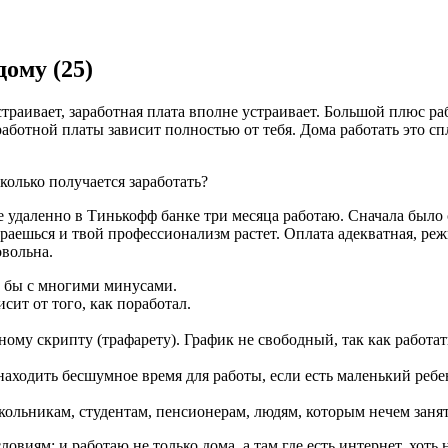
ому (25)
траивает, заработная плата вполне устраивает. Большой плюс ра
аработной платы зависит полностью от тебя. Дома работать это с
колько получается заработать?
е удаленно в Тинькофф банке три месяца работаю. Сначала было 
раешься и твой профессионализм растет. Оплата адекватная, реж
овольна.
а бы с многими минусами.
сит от того, как поработал.
ому скрипту (трафарету). График не свободный, так как работат
аходить бесшумное время для работы, если есть маленький ребен
кольникам, студентам, пенсионерам, людям, которым нечем занят
виям: и работаю не только дома, а там где есть интернет, хоть 