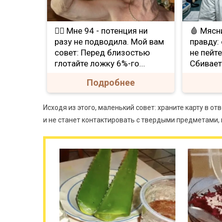
❤️‍🔥 Мне 94 - потенция ни
🩸 Мясн
разу не подводила. Мой вам
правду: 
совет: Перед близостью
не пейт
глотайте ложку 6%-го...
Сбивает
Подробнее
Исходя из этого, маленький совет: храните карту в о
и не станет контактировать с твердыми предметами,