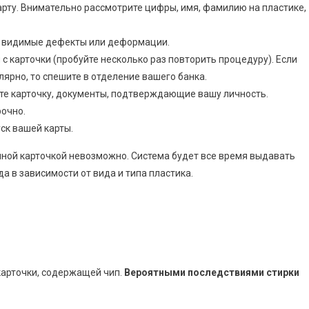
карту. Внимательно рассмотрите цифры, имя, фамилию на пластике,
а видимые дефекты или деформации.
 с карточки (пробуйте несколько раз повторить процедуру). Если
ярно, то спешите в отделение вашего банка.
те карточку, документы, подтверждающие вашу личность.
рочно.
к вашей карты.
нной карточкой невозможно. Система будет все время выдавать
да в зависимости от вида и типа пластика.
карточки, содержащей чип.
Вероятными последствиями стирки