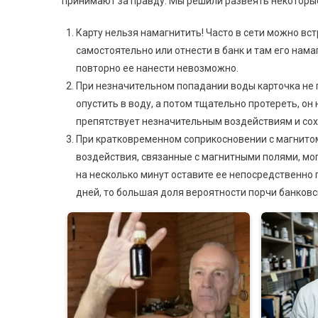
принимают за правду. Мы решили развеять некоторы
Карту нельзя намагнитить! Часто в сети можно вс
самостоятельно или отнести в банк и там его нама
повторно ее нанести невозможно.
При незначительном попадании воды карточка не 
опустить в воду, а потом тщательно протереть, он
препятствует незначительным воздействиям и сох
При кратковременном соприкосновении с магнитом
воздействия, связанные с магнитными полями, мо
на несколько минут оставите ее непосредственно п
дней, то большая доля вероятности порчи банковс