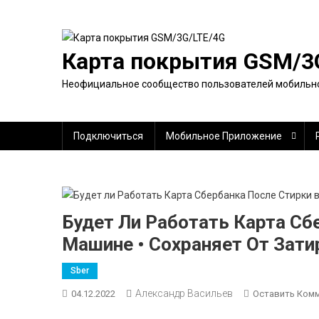
Перейти
к
содержимому
Карта покрытия GSM/3
Неофициальное сообщество пользователей мобильно
Подключиться
Мобильное Приложение
Будет Ли Работать Карта Сб
Машине • Сохраняет От Зати
Sber
Александр Васильев
04.12.2022
Оставить Ком