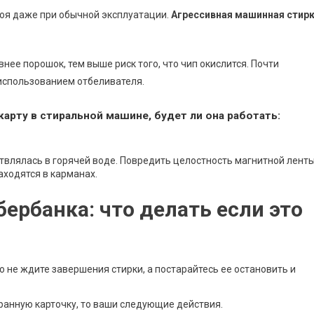
роя даже при обычной эксплуатации.
Агрессивная машинная стир
ее порошок, тем выше риск того, что чип окислится. Почти
 использованием отбеливателя.
карту в стиральной машине, будет ли она работать:
ствлялась в горячей воде. Повредить целостность магнитной лент
аходятся в карманах.
ербанка: что делать если это
то не ждите завершения стирки, а постарайтесь ее остановить и
иранную карточку, то ваши следующие действия.