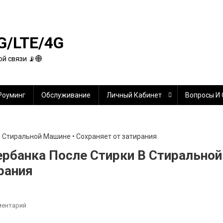
G/LTE/4G
й связи 📡🌐
Роуминг
Обслуживание
Личный Кабинет
Вопросы И
ербанка После Стирки В Стиральной
рания
К
ментарий
Будет