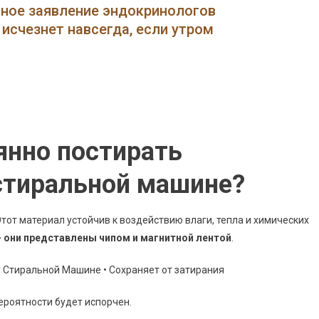
Ли
нное заявление эндокринологов
Работать
исчезнет навсегда, если утром
Карта
Сбербанка
После
Стирки
В
Стиральной
Машине
аянно постирать
•
Сохраняет
 стиральной машине?
От
Затирания
Этот материал устойчив к воздействию влаги, тепла и химических
— они представлены чипом и магнитной лентой
.
вероятности будет испорчен.