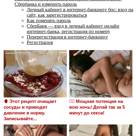
Сбербанка и изменить пароль
Личный кабинет в интернет-банкинге бпс: вход на
сайт, как зарегистрироваться
Как поменять пароль
СберБанк — вход в личный кабинет онлайн
интернет-банка, регистрация по номеру
Перерегистрация в интернет-банкинге
Регистрация
🫀 Этот рецепт очищает
❤️‍🔥 Мощная потенция на
сосуды и приводит
всю ночь! Делай так за 5
давление в норму.
минут до секса!
Записывайте...