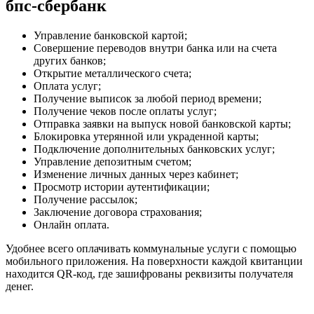
бпс-сбербанк
Интернет
Банкинг
Установить
Управление банковской картой;
на
Совершение переводов внутри банка или на счета
Компьютер
других банков;
•
Открытие металлического счета;
Лк
Оплата услуг;
сбербанка
Получение выписок за любой период времени;
для
Получение чеков после оплаты услуг;
физлиц
Отправка заявки на выпуск новой банковской карты;
Блокировка утерянной или украденной карты;
Подключение дополнительных банковских услуг;
Управление депозитным счетом;
Изменение личных данных через кабинет;
Просмотр истории аутентификации;
Получение рассылок;
Заключение договора страхования;
Онлайн оплата.
Удобнее всего оплачивать коммунальные услуги с помощью
мобильного приложения. На поверхности каждой квитанции
находится QR-код, где зашифрованы реквизиты получателя
денег.