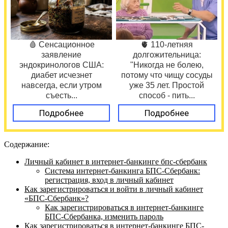
🩸 Сенсационное
🫀 110-летняя
заявление
долгожительница:
эндокринологов США:
"Никогда не болею,
диабет исчезнет
потому что чищу сосуды
навсегда, если утром
уже 35 лет. Простой
съесть...
способ - пить...
Подробнее
Подробнее
Содержание:
Личный кабинет в интернет-банкинге бпс-сбербанк
Система интернет-банкинга БПС-Сбербанк:
регистрация, вход в личный кабинет
Как зарегистрироваться и войти в личный кабинет
«БПС-Сбербанк»?
Как зарегистрироваться в интернет-банкинге
БПС-Сбербанка, изменить пароль
Как зарегистрироваться в интернет-банкинге БПС-