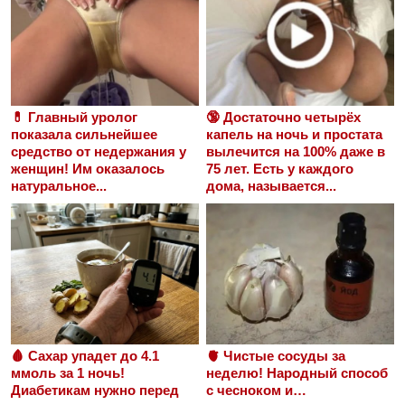
💊 Главный уролог
🔞 Достаточно четырёх
показала сильнейшее
капель на ночь и простата
средство от недержания у
вылечится на 100% даже в
женщин! Им оказалось
75 лет. Есть у каждого
натуральное...
дома, называется...
🩸 Сахар упадет до 4.1
🫀 Чистые сосуды за
ммоль за 1 ночь!
неделю! Народный способ
Диабетикам нужно перед
с чесноком и…