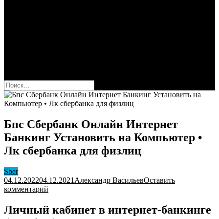
Сбербанк
Оформить карту Сбера
Взять кредит
Комиссии за переводы
Вклады для физ и юрлиц
Вопросы и ответы
Форум
кнопка режима сайта
Найти:
Бпс Сбербанк Онлайн Интернет
Банкинг Установить на Компьютер •
Лк сбербанка для физлиц
Sber
04.12.2022
04.12.2021
Александр Васильев
Оставить
к
комментарий
Бпс
Сбербанк
Личный кабинет в интернет-банкинге
Онлайн