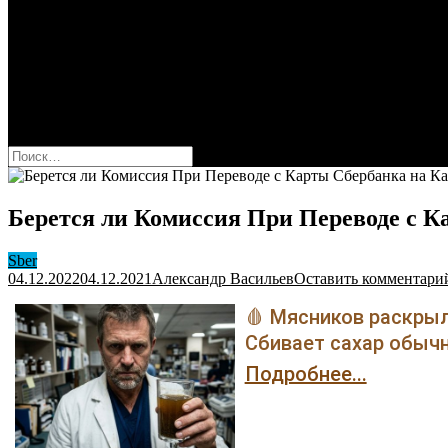
Оформить карту Сбера
Взять кредит
Комиссии за переводы
Вклады для физ и юрлиц
Вопросы и ответы
Форум
кнопка режима сайта
Найти:
Берется ли Комиссия При Переводе с К
Sber
04.12.2022
04.12.2021
Александр Васильев
Оставить комментари
🩸 Мясников раскрыл
Сбивает сахар обычн
Подробнее...