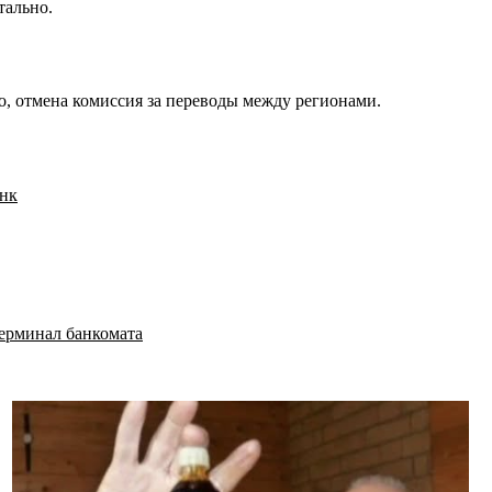
тально.
о, отмена комиссия за переводы между регионами.
анк
терминал банкомата