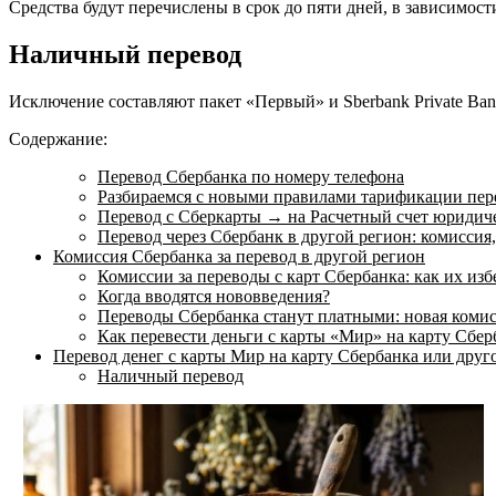
Средства будут перечислены в срок до пяти дней, в зависимост
Наличный перевод
Исключение составляют пакет «Первый» и Sberbank Private Ba
Содержание:
Перевод Сбербанка по номеру телефона
Разбираемся с новыми правилами тарификации пере
Перевод с Сберкарты → на Расчетный счет юридич
Перевод через Сбербанк в другой регион: комиссия,
Комиссия Сбербанка за перевод в другой регион
Комиссии за переводы с карт Сбербанка: как их изб
Когда вводятся нововведения?
Переводы Сбербанка станут платными: новая комисс
Как перевести деньги с карты «Мир» на карту Сбе
Перевод денег с карты Мир на карту Сбербанка или друг
Наличный перевод