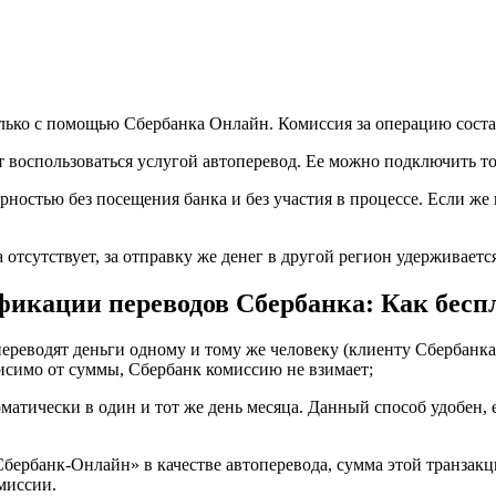
Карту
Сбербанка
Мир
•
Перевод
онлайн
олько с помощью Сбербанка Онлайн. Комиссия за операцию состав
воспользоваться услугой автоперевод. Ее можно подключить то
ностью без посещения банка и без участия в процессе. Если же 
отсутствует, за отправку же денег в другой регион удерживается
икации переводов Сбербанка: Как беспл
переводят деньги одному и тому же человеку (клиенту Сбербанк
висимо от суммы, Сбербанк комиссию не взимает;
матически в один и тот же день месяца. Данный способ удобен, 
бербанк-Онлайн» в качестве автоперевода, сумма этой транзакц
омиссии.