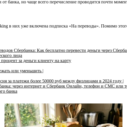
и от банка, но чаще всего перечисление проводится почти момен
nking в них уже включена подписка «На переводы». Помимо этог
водов Сбербанка: Как бесплатно перевести деньги через Сберб
еского лица
 процент за деньги клиенту на карту
ежать или уменьшить |
ия за платежи более 50000 руб между физлицами в 2024 году |
рбанка: через интернет и Сбербанк Онлайн, телефон и СМС или 
ого банка